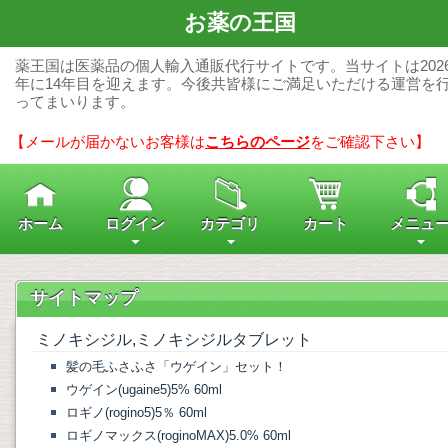
お薬の王国
薬王国は医薬品の個人輸入通販代行サイトです。当サイトは202
年に14年目を迎えます。今後共皆様にご満足いただける運営を
ってまいります。
【メールが届かないお客様は
こちらのページ
をご確認下さい】
ホーム
ログイン
カテゴリ
カート
メニュ
サイトマップ
ミノキシジル,ミノキシジルタブレット
髪の毛ふさふさ「ウゲイン」セット！
ウゲイン(ugaine5)5% 60ml
ロギノ(rogino5)5％ 60ml
ロギノマックス(roginoMAX)5.0% 60ml