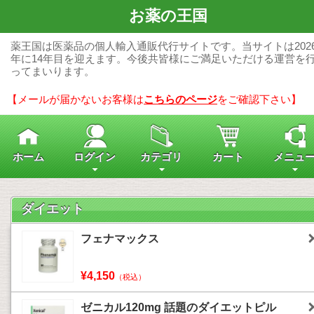
お薬の王国
薬王国は医薬品の個人輸入通販代行サイトです。当サイトは202
年に14年目を迎えます。今後共皆様にご満足いただける運営を
ってまいります。
【メールが届かないお客様は
こちらのページ
をご確認下さい】
ホーム
ログイン
カテゴリ
カート
メニュ
ダイエット
フェナマックス
¥4,150
（税込）
ゼニカル120mg 話題のダイエットピル