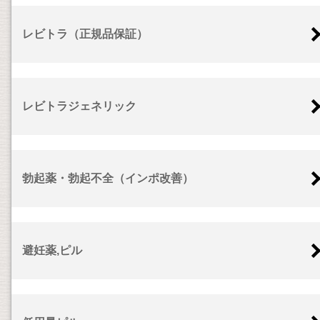
レビトラ（正規品保証）
レビトラジェネリック
勃起薬・勃起不全（インポ改善）
避妊薬,ピル