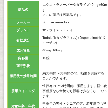
エクストラスーパータダライズ40mg+60m
商品名
g
※この商品は医薬品です。
Sunrise remedies
メーカー
サンライズレメディ
ブランド
Tadalafil(タダラフィル)+Dapoxetine(ダポ
有効成分
キセチン)
40mg+60mg
成分容量
10錠
内容量
商品形状
約30時間〜36時間の間、効果を実感する
服用後の効果時間
ことができます。
性行為の1〜3時間前に服用します。軽い食
服用タイミング
事程度なら食後でも影響は少なくなってい
ます。
中高年の男性・シニアの方、若年層でも勃
対象年齢・年代