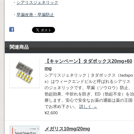
・
シアリスジェネリック
・
早漏改善・早漏防止
関連商品
【キャンペーン】タダポックス20mg+60
mg
シアリスジェネリック｜タダポックス（tadapo
x）はウィークエンドピルと呼ばれるシアリス
のジェネリックです。早漏（ソウロウ）防止、
勃起効果、中折れを防ぎ、ED（勃起不全）を治
療します。安心で安全なお薬の通販は薬の王国
でお求め下さい。
詳しく
→
¥2,600
メガリス10mg/20mg