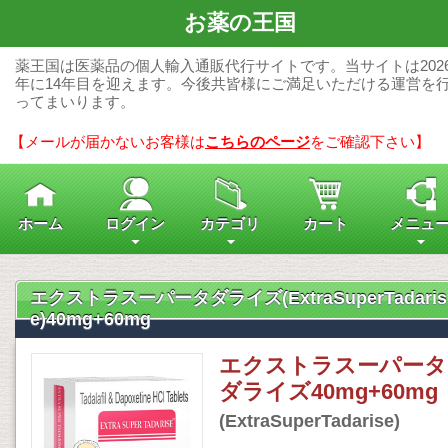
お薬の王国
薬王国は医薬品の個人輸入通販代行サイトです。当サイトは202
年に14年目を迎えます。今後共皆様にご満足いただける運営を
ってまいります。
【メールが届かないお客様は
こちらのページ
をご確認下さい】
ホーム
ログイン
カテゴリ
カート
メニュ
エクストラスーパータダライズ(ExtraSuperTadaris
e)40mg+60mg
エクストラスーパータ
ダライズ40mg+60mg
(ExtraSuperTadarise)