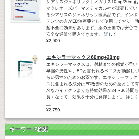
シアリスジェネリック｜メガリス10mg/20mg
マクレオーズパーマスティカル社が販売してい
るシアリスのジェネリック医薬品です。インポ
テンツの方がED治療薬として使用しており、勃
起不全に効果があります。薬の王国では安心で
安全な通販で購入できます。
詳しく
→
¥2,900
エキシラーマックス60mg+20mg
エキシラーマックスは、射精までの感覚が早い
早漏の男性や、EDと言われるペニスが勃起しづ
らい男性のためのお薬です。エキシラーマック
スに含まれる成分はED改善のための薬として有
名なバイアグラよりも持続効果が24〜36時間も
長くなって、効果を十分に発揮します。
詳しく
→
¥2,750
キーワード検索