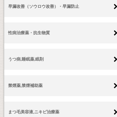
早漏改善（ソウロウ改善）・早漏防止
性病治療薬・抗生物質
うつ病,睡眠薬,眠剤
禁煙薬,禁煙補助薬
まつ毛美容液,ニキビ治療薬