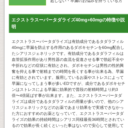
起しない・早漏のお悩みを持っている方
エクストラスーパータダライズ40mg+60mgの特徴や説
明
エクストラスーパータダライズは有効成分であるタダラフィル
40mgに早漏を防止する作用のあるダポキセチンを60mg配合し
たシアリスジェネリックです。有効成分であるタダラフィルは
血管拡張作用があり男性器の血流を促進させる事で勃起不全や
中折れなどの症状に有効とされ、ダポキセチンは男性の性的興
奮を抑える事で射精までの時間を長くする事が出来る為、早漏
に有効とされています。服用しているお薬やストレスによって
早漏になってしまう事が多いEDですが、成分であるダポキセチ
ンはストレスによる早漏に効果的で普段の射精時間より約3
倍〜4倍延ばす事が出来ます。また、エクストラスーパータダ
ライズは成分であるタダラフィルの用量が多いので、他のシア
リスジェネリックなどのお薬であまり効果をで実感できなかっ
た方におすすめのお薬となっていて、エクストラスーパータダ
ライズの効果の持続時間はシアリス同様最長36時間とされてい
るので効果が長く続くといった事はないので安心して使用して