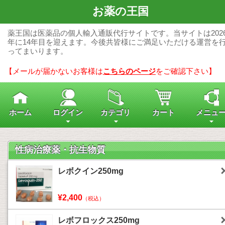
お薬の王国
薬王国は医薬品の個人輸入通販代行サイトです。当サイトは202
年に14年目を迎えます。今後共皆様にご満足いただける運営を
ってまいります。
【メールが届かないお客様は
こちらのページ
をご確認下さい】
ホーム
ログイン
カテゴリ
カート
メニュ
性病治療薬・抗生物質
レボクイン250mg
¥2,400
（税込）
レボフロックス250mg