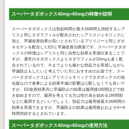
スーパータダポックス40mg+60mgの特徴や説明
スーパータダポックスは勃起時間が最大36時間も持続するシア
リスと同じタダラフィルが配合されたシアリスジェネリックに
加え、早漏改善効果が高いとされているプリリジーと同じダポ
キセチンを配合したEDと早漏改善治療薬です。スーパータダポ
ックスの特徴はシアリスと同じ自然な効果を実感出来ることで
すが、通常のタダポックスよりタダラフィルが20mgも多く配
合されているので、今までよりも確かな勃起力を実感しながら
早漏防止もしたいと考えていた方におすすめのお薬です。スー
パータダポックスはシアリスジェネリックでタダポックスの強
化版なので食事による効果半減の影響は心配しなくても良いで
すが、ED改善効果共に早漏防止の効果は服用後1時間ほどで効
き始めますので、服用を考えてる方は性行為を始める1時間前
などに服用するといいでしょう。勃起力は服用後最大36時間の
効果を実感できますが、早漏防止の効果は服用後おおよそ4〜6
時間持続するとされています。
スーパータダポックス40mg+60mgの使用方法