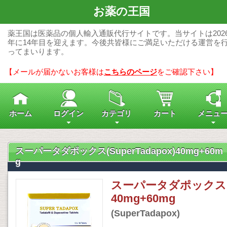
お薬の王国
薬王国は医薬品の個人輸入通販代行サイトです。当サイトは202
年に14年目を迎えます。今後共皆様にご満足いただける運営を
ってまいります。
【メールが届かないお客様は
こちらのページ
をご確認下さい】
ホーム
ログイン
カテゴリ
カート
メニュ
スーパータダポックス(SuperTadapox)40mg+60m
g
スーパータダポックス
40mg+60mg
(SuperTadapox)