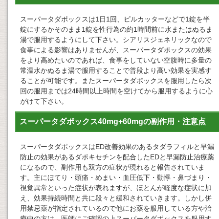
スーパータダポックスは1日1回、ピルカッターなどで1錠を半
錠にするかそのまま1錠を性行為の約1時間前に水またはぬるま
湯で服用するようにして下さい。シアリスジェネリックなので
食事による影響はありませんが、スーパータダポックスの効果
をより高めたいのであれば、食事をしていない空腹時に多量の
常温水かぬるま湯で服用することで普段より高い効果を実感す
ることが可能です。またスーパータダポックスを服用したら次
回の服用までは24時間以上時間を空けてから服用するように心
がけて下さい。
スーパータダポックス40mg+60mgの副作用・注意点
スーパータダポックスはED改善効果のあるタダラフィルと早漏
防止の効果があるダポキセチンを配合したEDと早漏防止治療薬
になるので、副作用も双方の症状が現れると報告されていま
す。主にほてり・頭痛・めまい・血圧低下・動悸・鼻づまり・
視覚異常といった症状が表れますが、ほとんが軽度な症状に加
え、効果持続時間と共に段々と緩和されていきます。しかし併
用禁忌薬が指定されているので他にお薬を服用している方や治
療中の方は、医師にご確認の上スーパータダポックスを服用す