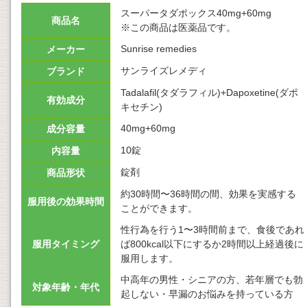
スーパータダポックス40mg+60mg
商品名
※この商品は医薬品です。
Sunrise remedies
メーカー
サンライズレメディ
ブランド
Tadalafil(タダラフィル)+Dapoxetine(ダポ
有効成分
キセチン)
40mg+60mg
成分容量
10錠
内容量
錠剤
商品形状
約30時間〜36時間の間、効果を実感する
服用後の効果時間
ことができます。
性行為を行う1〜3時間前まで、食後であれ
服用タイミング
ば800kcal以下にするか2時間以上経過後に
服用します。
中高年の男性・シニアの方、若年層でも勃
対象年齢・年代
起しない・早漏のお悩みを持っている方