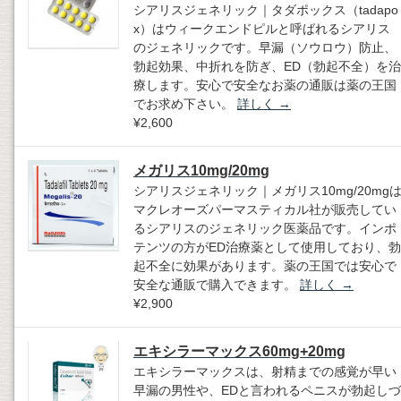
シアリスジェネリック｜タダポックス（tadapo
x）はウィークエンドピルと呼ばれるシアリス
のジェネリックです。早漏（ソウロウ）防止、
勃起効果、中折れを防ぎ、ED（勃起不全）を治
療します。安心で安全なお薬の通販は薬の王国
でお求め下さい。
詳しく
→
¥2,600
メガリス10mg/20mg
シアリスジェネリック｜メガリス10mg/20mg
マクレオーズパーマスティカル社が販売してい
るシアリスのジェネリック医薬品です。インポ
テンツの方がED治療薬として使用しており、勃
起不全に効果があります。薬の王国では安心で
安全な通販で購入できます。
詳しく
→
¥2,900
エキシラーマックス60mg+20mg
エキシラーマックスは、射精までの感覚が早い
早漏の男性や、EDと言われるペニスが勃起しづ