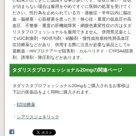
の効果が出てきたと認識する事が多いです。症状が重い・症状
が治まらない場合は服用をやめてすぐに医師の処置を受けてく
ださい。性行為を止められている方・過敏症・半年以内に脳出
血・脳梗塞・心筋梗塞を患った方・狭心症・重度の低血圧や高
血圧、不整脈・重度の肝機能障害・網膜色素変性症の方はタダ
リスタプロフェッショナルを服用できません。併用禁忌薬とし
てsGC刺激剤・NO供与剤・硝酸剤・慢性血栓塞栓性肺高血圧
症治療薬などがあり、併用する際に注意が必要な薬品としてα
遮断薬・HIVプロテアーゼ阻害剤・カルペリチド・CYP3A4阻害
剤、誘導剤・降圧剤などがあります。
タダリスタプロフェッショナル20mgの関連ページ
タダリスタプロフェッショナル20mgをご購入されるお客様は
下記の医薬品をよく同時に購入されます。
・
ED治療薬
・
シアリスジェネリック