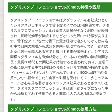
タダリスタプロフェッショナル20mgの特徴や説明
タダリスタプロフェッショナルはタダラフィルを有効成分とし
たシリアスジェネリックで舌下錠タイプのED治療薬です。タダ
リスタプロフェッショナルは食事の影響が少なく副作用が軽減
され、長時間効果が持続するなどといった沢山の特徴がありま
す。舌下錠タイプなので舌下に置き唾液で溶かしてから飲み込
む事で口内の粘膜から成分を体内へ吸収する事ができ、錠剤の
お薬に苦手意識のある方でも服用する事が出来ます。シアリス
同様タダラフィルを有効成分としているので効果の持続時間は
長く最長36時間もの間効果が持続すると言われており、金曜日
の夜に使用する事で日曜日のお昼くらいまで効果が持続する為
｢ウィークエンドピル｣とも言われています。800Kcal以下の脂
質の少ない軽食でしたら食事の影響を受けにくく、少しのアル
コールは心を落ち着かせるリラックス効果があるとされていま
す。タダリスタプロフェッショナルは舌下錠タイプになった事
から場所を問わず使用できると非常に人気のあるED治療薬で
す。
タダリスタプロフェッショナル20mgの使用方法