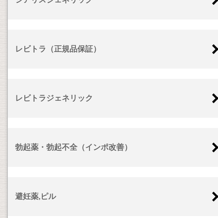
レビトラ（正規品保証）
レビトラジェネリック
勃起薬・勃起不全（インポ改善）
避妊薬,ピル