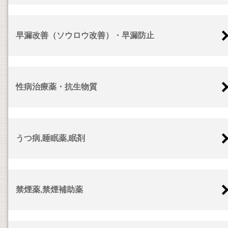
早漏改善（ソウロウ改善）・早漏防止
性病治療薬・抗生物質
うつ病,睡眠薬,眠剤
禁煙薬,禁煙補助薬