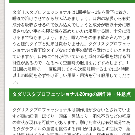
タダリスタプロフェッショナルは1回半錠～1錠を舌下に置き、
唾液で溶けさせてから飲み込みましょう。口内の粘膜から有効
成分を吸収させるので飲み込んでしまうと成分が吸収十分に吸
収されない事から即効性を高めたい方は服用する際、十分に溶
けるまで待ちましょう。また、噛んでそのまま飲み込んでしま
うと錠剤タイプと効果は変わりません。タダリスタプロフェッ
ショナルは舌下錠タイプなので食事の影響を受けにくいとされ
ていますが、口内に油分が付いていると成分の吸収を妨げる可
能性があるので、なるべく空腹時の服用をおすすめします。1
日1回の服用で、一度服用してから次回服用するまでに24時間
以上の時間を必ず空け正しい用量・用法を守り服用してくださ
い。
タダリスタプロフェッショナル20mgの副作用・注意点
タダリスタプロフェッショナルは副作用が少ないとされていま
すが顔の紅潮・ほてり・頭痛・鼻詰まり・消化不良などの軽度
の症状が現れる可能性があります。挙げた症状は有効成分であ
るタダラフィルの血管を拡張する作用が引き起こす症状で、薬