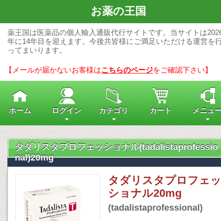
お薬の王国
薬王国は医薬品の個人輸入通販代行サイトです。当サイトは202
年に14年目を迎えます。今後共皆様にご満足いただける運営を
ってまいります。
【メールが届かないお客様は
こちらのページ
をご確認下さい】
ホーム
ログイン
カテゴリ
カート
メニュ
タダリスタプロフェッショナル(tadalistaprofessio
nal)20mg
タダリスタプロフェ
ショナル20mg
(tadalistaprofessional)