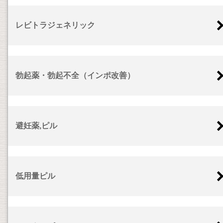
レビトラジェネリック
勃起薬・勃起不全（インポ改善）
避妊薬,ピル
低用量ピル