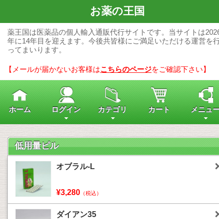
お薬の王国
薬王国は医薬品の個人輸入通販代行サイトです。当サイトは202
年に14年目を迎えます。今後共皆様にご満足いただける運営を
ってまいります。
【メールが届かないお客様は
こちらのページ
をご確認下さい】
ホーム
ログイン
カテゴリ
カート
メニュ
低用量ピル
オブラル-L
¥3,280
（税込）
ダイアン35