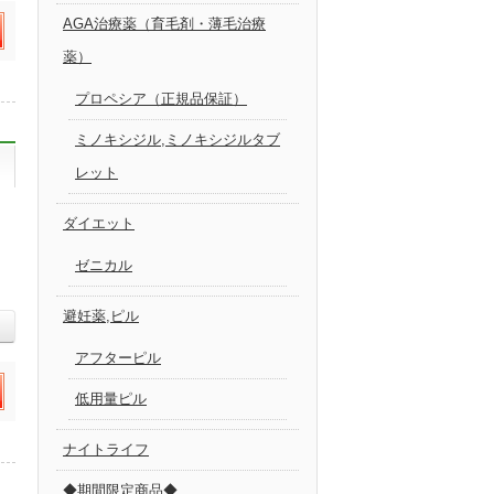
AGA治療薬（育毛剤・薄毛治療
薬）
プロペシア（正規品保証）
ミノキシジル,ミノキシジルタブ
レット
ダイエット
ゼニカル
避妊薬,ピル
アフターピル
低用量ピル
ナイトライフ
◆期間限定商品◆