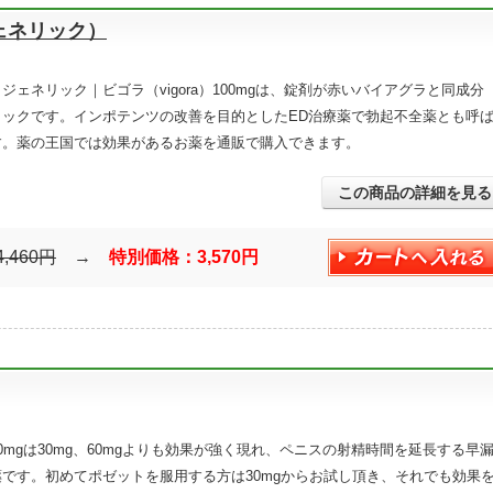
ェネリック）
ジェネリック｜ビゴラ（vigora）100mgは、錠剤が赤いバイアグラと同成分
リックです。インポテンツの改善を目的としたED治療薬で勃起不全薬とも呼
す。薬の王国では効果があるお薬を通販で購入できます。
この商品の詳細を見る
4,460円
→
特別価格：3,570円
0mgは30mg、60mgよりも効果が強く現れ、ペニスの射精時間を延長する早
です。初めてポゼットを服用する方は30mgからお試し頂き、それでも効果