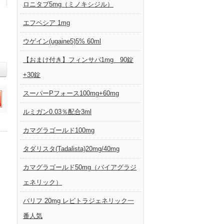
ロニタブ5mg（ミノキシジル）
エフペシア 1mg
ウゲイン(ugaine5)5% 60ml
【おまけ付き】フィンサバ1mg 90錠
+30錠
スーパーPフォース100mg+60mg
ルミガン0.03％配合3ml
カマグラゴールド100mg
タダリスタ(Tadalista)20mg/40mg
カマグラゴールド50mg（バイアグラジ
ェネリック）
バリフ 20mg レビトラジェネリック一
番人気