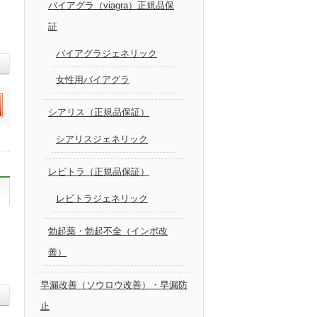
バイアグラ（viagra）正規品保
証
バイアグラジェネリック
女性用バイアグラ
シアリス（正規品保証）
シアリスジェネリック
レビトラ（正規品保証）
レビトラジェネリック
通
勃起薬・勃起不全（インポ改
善）
。
早漏改善（ソウロウ改善）・早漏防
止