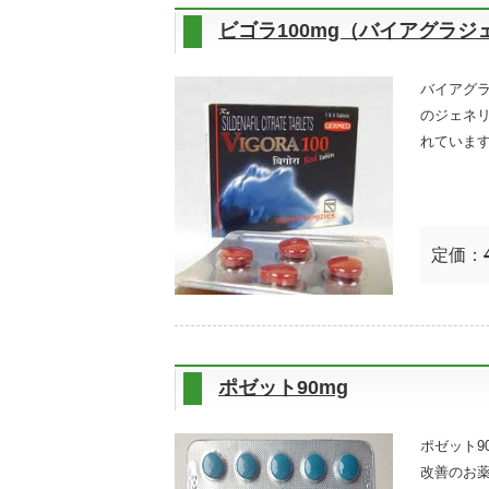
ビゴラ100mg（バイアグラジ
バイアグラ
のジェネ
れていま
定価：
ポゼット90mg
ポゼット9
改善のお薬