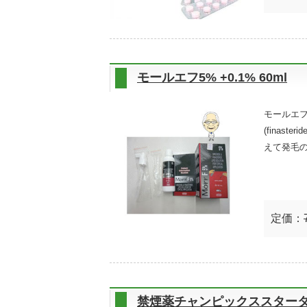
モールエフ5% +0.1% 60ml
モールエフ
(finas
えて発毛
定価：
禁煙薬チャンピックススター