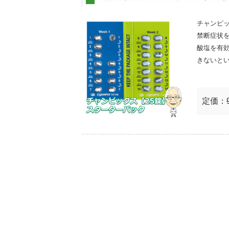
チャンピ
禁断症状
酸塩を有
きないと
定価：