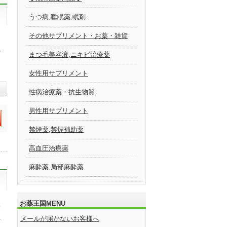
うつ病,睡眠薬,眠剤
その他サプリメント・お薬・雑貨
ば
まつ毛美容液,ニキビ治療薬
女性用サプリメント
性病治療薬・抗生物質
男性用サプリメント
禁煙薬,禁煙補助薬
高血圧治療薬
麻酔薬,局部麻酔薬
お薬王国MENU
漏
メールが届かないお客様へ
を