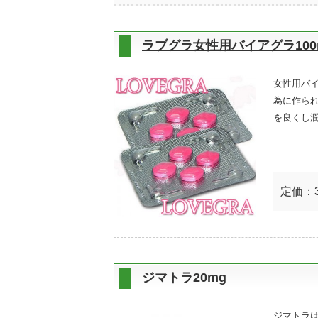
ラブグラ女性用バイアグラ100
女性用バ
為に作ら
を良くし
定価：
ジマトラ20mg
ジマトラ