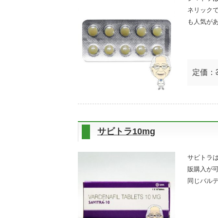
ネリック
も人気が
定価：
サビトラ10mg
サビトラ
販購入が
同じバル