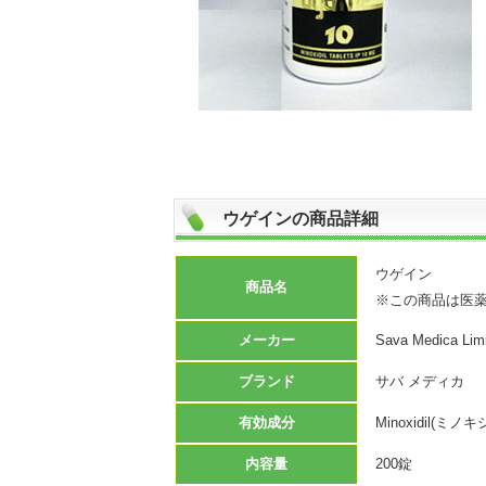
ウゲインの商品詳細
ウゲイン
商品名
※この商品は医
メーカー
Sava Medica Lim
ブランド
サバ メディカ
有効成分
Minoxidil(ミノ
内容量
200錠