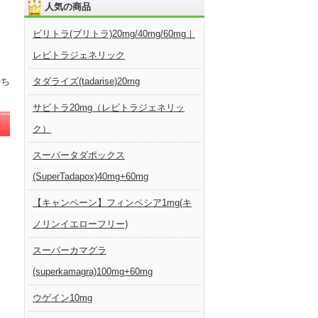
人気の商品
ビリトラ(ブリトラ)20mg/40mg/60mg｜
レビトラジェネリック
待ち
タダライズ(tadarise)20mg
サビトラ20mg（レビトラジェネリッ
ク）
スーパータダポックス
(SuperTadapox)40mg+60mg
【キャンペーン】フィンペシア1mg(キ
ノリンイエローフリー)
スーパーカマグラ
(superkamagra)100mg+60mg
ウゲイン10mg