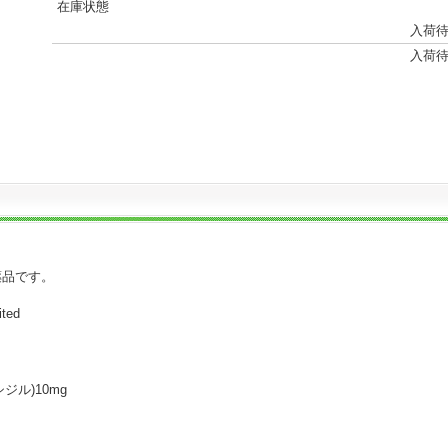
在庫状態
入荷
入荷
薬品です。
ited
キシジル)10mg