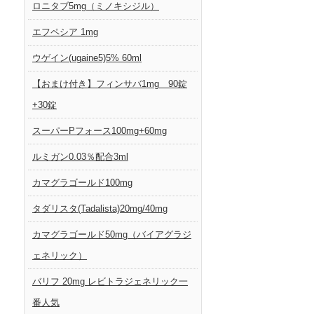
ロニタブ5mg（ミノキシジル）
エフペシア 1mg
ウゲイン(ugaine5)5% 60ml
【おまけ付き】フィンサバ1mg 90錠
+30錠
スーパーPフォース100mg+60mg
ルミガン0.03％配合3ml
カマグラゴールド100mg
タダリスタ(Tadalista)20mg/40mg
カマグラゴールド50mg（バイアグラジ
ェネリック）
バリフ 20mg レビトラジェネリック一
番人気