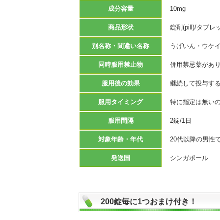
成分容量
10mg
商品形状
錠剤(pill)/タブレッ
別名称・間違い名称
うげいん・ウケイ
同時服用禁止物
併用禁忌薬があ
服用後の効果
継続して投与す
服用タイミング
特に指定は無い
服用間隔
2錠/1日
対象年齢・年代
20代以降の男性
発送国
シンガポール
200錠毎に1つおまけ付き！