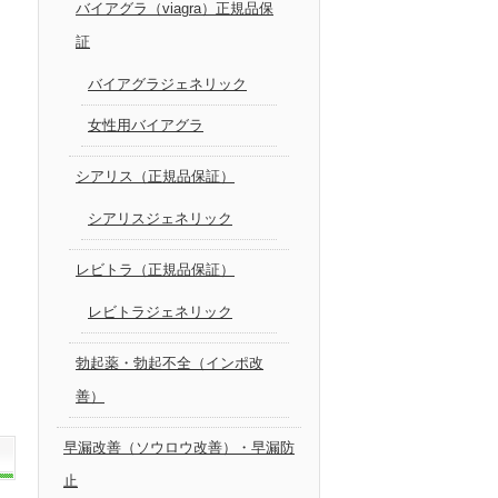
バイアグラ（viagra）正規品保
証
バイアグラジェネリック
女性用バイアグラ
シアリス（正規品保証）
シアリスジェネリック
レビトラ（正規品保証）
レビトラジェネリック
勃起薬・勃起不全（インポ改
善）
早漏改善（ソウロウ改善）・早漏防
止