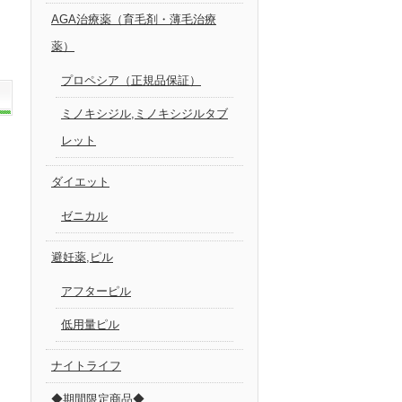
AGA治療薬（育毛剤・薄毛治療
薬）
プロペシア（正規品保証）
ミノキシジル,ミノキシジルタブ
レット
ダイエット
ゼニカル
避妊薬,ピル
アフターピル
低用量ピル
ナイトライフ
◆期間限定商品◆