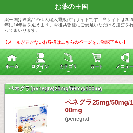
お薬の王国
薬王国は医薬品の個人輸入通販代行サイトです。当サイトは202
年に14年目を迎えます。今後共皆様にご満足いただける運営を
ってまいります。
【メールが届かないお客様は
こちらのページ
をご確認下さい】
ホーム
ログイン
カテゴリ
カート
メニュ
ペネグラ(penegra)25mg/50mg/100mg
ペネグラ25mg/50mg/
00mg
(penegra)