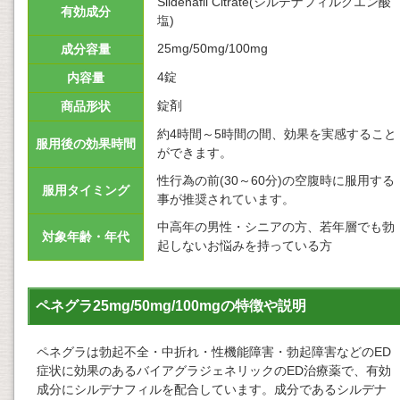
Sildenafil Citrate(シルデナフィルクエン酸
有効成分
塩)
25mg/50mg/100mg
成分容量
4錠
内容量
錠剤
商品形状
約4時間～5時間の間、効果を実感すること
服用後の効果時間
ができます。
性行為の前(30～60分)の空腹時に服用する
服用タイミング
事が推奨されています。
中高年の男性・シニアの方、若年層でも勃
対象年齢・年代
起しないお悩みを持っている方
ペネグラ25mg/50mg/100mgの特徴や説明
ペネグラは勃起不全・中折れ・性機能障害・勃起障害などのED
症状に効果のあるバイアグラジェネリックのED治療薬で、有効
成分にシルデナフィルを配合しています。成分であるシルデナ