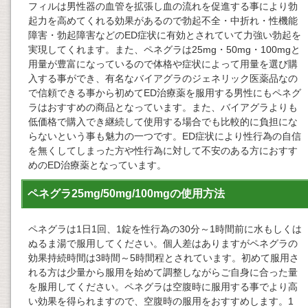
フィルは男性器の血管を拡張し血の流れを促進する事により勃
起力を高めてくれる効果があるので勃起不全・中折れ・性機能
障害・勃起障害などのED症状に有効とされていて力強い勃起を
実現してくれます。また、ペネグラは25mg・50mg・100mgと
用量が豊富になっているので体格や症状によって用量を選び購
入する事ができ、有名なバイアグラのジェネリック医薬品なの
で信頼できる事から初めてED治療薬を服用する男性にもペネグ
ラはおすすめの商品となっています。また、バイアグラよりも
低価格で購入でき継続して使用する場合でも比較的に負担にな
らないという事も魅力の一つです。ED症状により性行為の自信
を無くしてしまった方や性行為に対して不安のある方におすす
めのED治療薬となっています。
ペネグラ25mg/50mg/100mgの使用方法
ペネグラは1日1回、1錠を性行為の30分～1時間前に水もしくは
ぬるま湯で服用してください。個人差はありますがペネグラの
効果持続時間は3時間～5時間程とされています。初めて服用さ
れる方は少量から服用を始めて調整しながらご自身に合った量
を服用してください。ペネグラは空腹時に服用する事でより高
い効果を得られますので、空腹時の服用をおすすめします。1