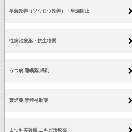
早漏改善（ソウロウ改善）・早漏防止
性病治療薬・抗生物質
うつ病,睡眠薬,眠剤
禁煙薬,禁煙補助薬
まつ毛美容液,ニキビ治療薬