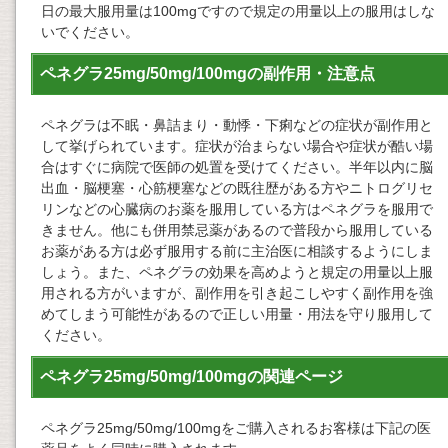
日の最大服用量は100mgですので規定の用量以上の服用はしな
いでください。
ペネグラ25mg/50mg/100mgの副作用・注意点
ペネグラは不眠・鼻詰まり・動悸・下痢などの症状が副作用と
して挙げられています。症状が治まらない場合や症状が酷い場
合はすぐに病院で医師の処置を受けてください。半年以内に脳
出血・脳梗塞・心筋梗塞などの既往歴がある方やニトログリセ
リンなどの心臓病のお薬を服用している方はペネグラを服用で
きません。他にも併用禁忌薬があるので普段から服用している
お薬がある方は必ず服用する前に主治医に相談するようにしま
しょう。また、ペネグラの効果を高めようと規定の用量以上服
用される方がいますが、副作用を引き起こしやすく副作用を強
めてしまう可能性があるので正しい用量・用法を守り服用して
ください。
ペネグラ25mg/50mg/100mgの関連ページ
ペネグラ25mg/50mg/100mgをご購入されるお客様は下記の医