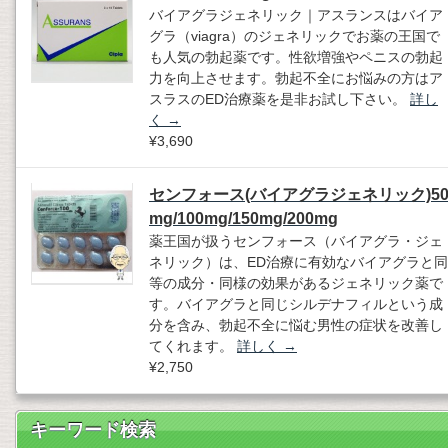
バイアグラジェネリック｜アスランスはバイア
グラ（viagra）のジェネリックでお薬の王国で
も人気の勃起薬です。性欲増強やペニスの勃起
力を向上させます。勃起不全にお悩みの方はア
スラスのED治療薬を是非お試し下さい。
詳し
く
→
¥3,690
センフォース(バイアグラジェネリック)5
mg/100mg/150mg/200mg
薬王国が扱うセンフォース（バイアグラ・ジェ
ネリック）は、ED治療に有効なバイアグラと同
等の成分・同様の効果があるジェネリック薬で
す。バイアグラと同じシルデナフィルという成
分を含み、勃起不全に悩む男性の症状を改善し
てくれます。
詳しく
→
¥2,750
キーワード検索