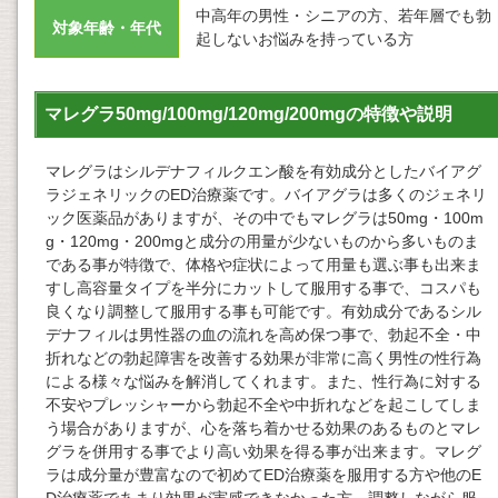
中高年の男性・シニアの方、若年層でも勃
対象年齢・年代
起しないお悩みを持っている方
マレグラ50mg/100mg/120mg/200mgの特徴や説明
マレグラはシルデナフィルクエン酸を有効成分としたバイアグ
ラジェネリックのED治療薬です。バイアグラは多くのジェネリ
ック医薬品がありますが、その中でもマレグラは50mg・100m
g・120mg・200mgと成分の用量が少ないものから多いものま
である事が特徴で、体格や症状によって用量も選ぶ事も出来ま
すし高容量タイプを半分にカットして服用する事で、コスパも
良くなり調整して服用する事も可能です。有効成分であるシル
デナフィルは男性器の血の流れを高め保つ事で、勃起不全・中
折れなどの勃起障害を改善する効果が非常に高く男性の性行為
による様々な悩みを解消してくれます。また、性行為に対する
不安やプレッシャーから勃起不全や中折れなどを起こしてしま
う場合がありますが、心を落ち着かせる効果のあるものとマレ
グラを併用する事でより高い効果を得る事が出来ます。マレグ
ラは成分量が豊富なので初めてED治療薬を服用する方や他のE