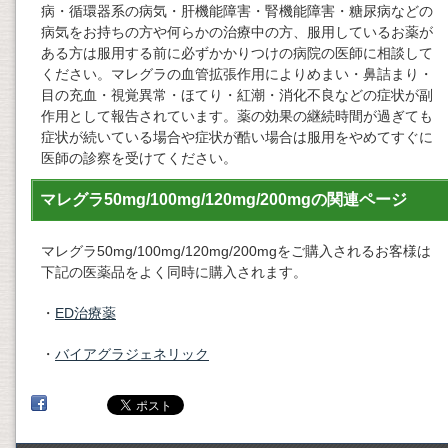
病・循環器系の病気・肝機能障害・腎機能障害・糖尿病などの
病気をお持ちの方や何らかの治療中の方、服用しているお薬が
ある方は服用する前に必ずかかりつけの病院の医師に相談して
ください。マレグラの血管拡張作用によりめまい・鼻詰まり・
目の充血・視覚異常・ほてり・紅潮・消化不良などの症状が副
作用として報告されています。薬の効果の継続時間が過ぎても
症状が続いている場合や症状が酷い場合は服用をやめてすぐに
医師の診察を受けてください。
マレグラ50mg/100mg/120mg/200mgの関連ページ
マレグラ50mg/100mg/120mg/200mgをご購入されるお客様は
下記の医薬品をよく同時に購入されます。
・
ED治療薬
・
バイアグラジェネリック