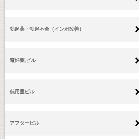
勃起薬・勃起不全（インポ改善）
避妊薬,ピル
低用量ピル
アフターピル