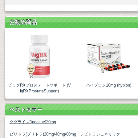
お勧め商品
ビッグRXプロステートサポート (V
ハイプロン10mg (hyplon)
igRXProstateSupport)
ベストセラー
タダライズ(tadarise)20mg
ビリトラ(ブリトラ)20mg/40mg/60mg｜レビトラジェネリック