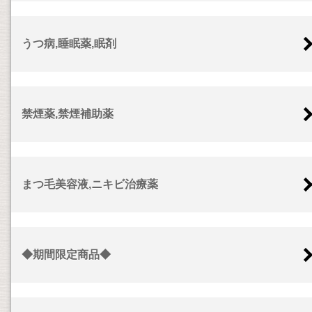
うつ病,睡眠薬,眠剤
禁煙薬,禁煙補助薬
まつ毛美容液,ニキビ治療薬
◆期間限定商品◆