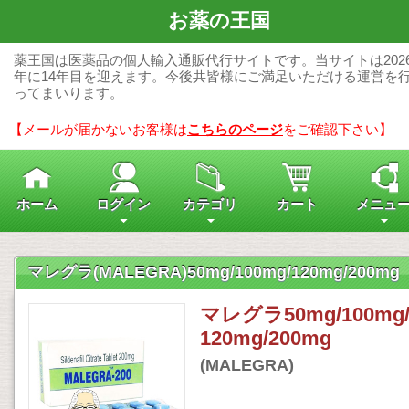
お薬の王国
薬王国は医薬品の個人輸入通販代行サイトです。当サイトは202
年に14年目を迎えます。今後共皆様にご満足いただける運営を
ってまいります。
【メールが届かないお客様は
こちらのページ
をご確認下さい】
ホーム
ログイン
カテゴリ
カート
メニュ
マレグラ(MALEGRA)50mg/100mg/120mg/200mg
マレグラ50mg/100mg
120mg/200mg
(MALEGRA)