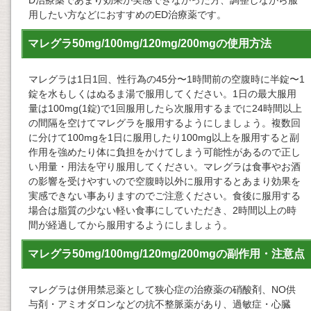
D治療薬であまり効果が実感できなかった方、調整しながら服
用したい方などにおすすめのED治療薬です。
マレグラ50mg/100mg/120mg/200mgの使用方法
マレグラは1日1回、性行為の45分〜1時間前の空腹時に半錠〜1
錠を水もしくはぬるま湯で服用してください。1日の最大服用
量は100mg(1錠)で1回服用したら次服用するまでに24時間以上
の間隔を空けてマレグラを服用するようにしましょう。複数回
に分けて100mgを1日に服用したり100mg以上を服用すると副
作用を強めたり体に負担をかけてしまう可能性があるので正し
い用量・用法を守り服用してください。マレグラは食事やお酒
の影響を受けやすいので空腹時以外に服用するとあまり効果を
実感できない事ありますのでご注意ください。食後に服用する
場合は脂質の少ない軽い食事にしていただき、2時間以上の時
間が経過してから服用するようにしましょう。
マレグラ50mg/100mg/120mg/200mgの副作用・注意点
マレグラは併用禁忌薬として狭心症の治療薬の硝酸剤、NO供
与剤・アミオダロンなどの抗不整脈薬があり、過敏症・心臓