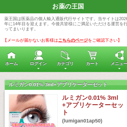
お薬の王国
薬王国は医薬品の個人輸入通販代行サイトです。当サイトは202
年に14年目を迎えます。今後共皆様にご満足いただける運営を
ってまいります。
【メールが届かないお客様は
こちらのページ
をご確認下さい】
ホーム
ログイン
カテゴリ
カート
メニュ
ルミガン0.01% 3ml+アプリケーターセット
ルミガン0.01% 3ml
+アプリケーターセッ
ト
(lumigan01ap50)