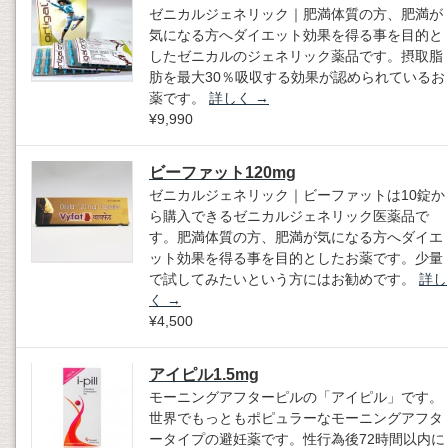
ゼニカルジェネリック｜肥満体質の方、肥満が
気になる方へダイエット効果を得る事を目的と
したゼニカルのジェネリック薬品です。摂取脂
肪を最大30％吸収する効果が認められているお
薬です。
詳しく
→
¥9,990
ビーファット120mg
ゼニカルジェネリック｜ビーファットは10錠か
ら購入できるゼニカルジェネリック医薬品で
す。肥満体質の方、肥満が気になる方へダイエ
ット効果を得る事を目的としたお薬です。少量
で試してみたいという方にはお勧めです。
詳し
く
→
¥4,500
アイピル1.5mg
モーニングアフターピルの「アイピル」です。
世界でもっともポピュラーなモーニングアフタ
ータイプの避妊薬です。性行為後72時間以内に