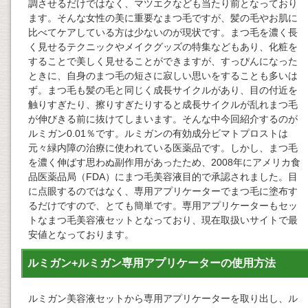
調させるだけではなく、マツエクなども当たり前となっており
ます。そんな女性の美に重要なまつ毛ですが、髪の毛やお肌に
比べてケアしている方は少ないのが現状です。まつ毛を濃く長
く見せるテクニックやメイクグッズの特集などもあり、化粧を
することで美しく見せることができますが、すっぴんになった
ときに、自身のまつ毛の短さに寂しい思いをすることも多いは
ず。まつ毛も髪の毛と同じく成長サイクルがあり、目の付近を
触りすぎたり、擦りすぎたりすると成長サイクルが乱れまつ毛
が伸びきる前に抜けてしまいます。そんな中今回紹介するのが
ルミガン0.01％です。ルミガンの有効成分ビマトプロストは
元々緑内障の治療に使われている医薬品です。しかし、まつ毛
を濃く伸ばす思わぬ副作用があったため、2008年にアメリカ食
品医薬品局（FDA）にまつ毛美容液目的で承認されました。目
に点眼するのではなく、専用アプリケーターでまつ毛に塗布す
るだけですので、とても簡単です。専用アプリケーターもセッ
トなまつ毛美容液セットとなっており、現在取扱いサイトで最
安値となっております。
ルミガン+ルミガン専用アプリケーターの使用方法
ルミガン美容液セットから専用アプリケーターを取り出し、ル