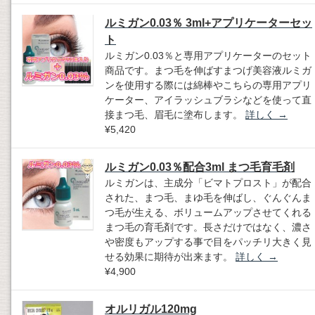
ルミガン0.03％ 3ml+アプリケーターセッ
ト
ルミガン0.03％と専用アプリケーターのセット
商品です。まつ毛を伸ばすまつげ美容液ルミガ
ンを使用する際には綿棒やこちらの専用アプリ
ケーター、アイラッシュブラシなどを使って直
接まつ毛、眉毛に塗布します。
詳しく
→
¥5,420
ルミガン0.03％配合3ml まつ毛育毛剤
ルミガンは、主成分「ビマトプロスト」が配合
された、まつ毛、まゆ毛を伸ばし、ぐんぐんま
つ毛が生える、ボリュームアップさせてくれる
まつ毛の育毛剤です。長さだけではなく、濃さ
や密度もアップする事で目をパッチリ大きく見
せる効果に期待が出来ます。
詳しく
→
¥4,900
オルリガル120mg