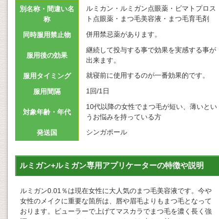
ルミカン・ルミガン点眼薬・ビマトプロス
別名称・間違い名
ト点眼薬・まつ毛美容液・まつ毛育毛剤
称
併用禁忌薬があります。
同時服用禁止物
継続して投与する事で効果を実感する事が
服用後の効果
出来ます。
就寝前に使用するのが一番効果的です。
服用タイミング
1回/1日
服用間隔
10代以降の女性でまつ毛が短い、薄いとい
対象年齢・年代
うお悩みを持っている方
シンガポール
発送国
ルミガン+ルミガン専用アプリケーターの特徴や説明
ルミガン0.01％は現在女性に大人気のまつ毛美容液です。今や
女性のメイクに重要な箇所は、唇や眉毛よりもまつ毛となって
おります。ビューラーで上げてマスカラでまつ毛を濃く長く強