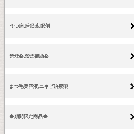
うつ病,睡眠薬,眠剤
禁煙薬,禁煙補助薬
まつ毛美容液,ニキビ治療薬
◆期間限定商品◆