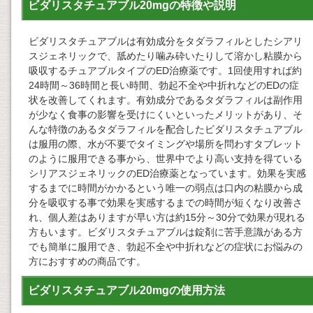
ビダリスタチュアブル20mgの特徴や説明
ビダリスタチュアブルは有効成分をタダラフィルとしたシアリ
スジェネリックで、舐めたり噛み砕いたりして溶かし粘膜から
吸収するチュアブルタイプのED治療薬です。1回使用すれば約
24時間～36時間と長い時間、勃起不全や中折れなどのEDの症
状を改善してくれます。有効成分であるタダラフィルは副作用
が少なく食事の影響を受けにくいといったメリットがあり、そ
んな特徴のあるタダラフィルを配合したビダリスタチュアブル
は服用の際、水が不要でタイミングや場所を問わすタブレット
のように服用できる事から、世界中でより高い支持を得ている
シリアスジェネリックのED治療薬となっています。効果を実感
するまでに時間がかかるという唯一の弱点は口内の粘膜から成
分を吸収する事で効果を実感するまでの時間が短くなり改善さ
れ、個人差はありますが早い方は約15分～30分で効果が現れる
方もいます。ビダリスタチュアブルは錠剤に苦手意識がある方
でも簡単に服用でき、勃起不全や中折れなどの症状にお悩みの
方におすすめの商品です。
ビダリスタチュアブル20mgの使用方法