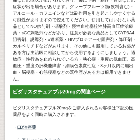
痛などの症状が挙げられており、稀に下痢・動悸・胃炎などの
症状が出る場合があります。グレープフルーツ類(飲料含む)・
アルコール・カフェインなどは副作用を引き起こしやすくする
可能性がありますので控えてください。併用してはいけない薬
品としてNO供与剤・硝酸剤・慢性血栓塞栓性肺高血圧症治療
薬・sGC刺激剤などがあり、注意が必要な薬品としてCYP3A4
阻害剤、誘導剤・α遮断薬・HIVプロテアーゼ阻害剤・降圧剤・
カルペリチドなどがあります。その他にも服用しているお薬が
ある方は主治医に相談してから使用するようにしましょう。過
敏症・性行為を止められている方・狭心症・重度の低血圧、高
血圧・重度の肝機能障害・網膜色素変性症・3ヶ月以内に脳出
血・脳梗塞・心筋梗塞などの既往歴がある方は服用できませ
ん。
ビダリスタチュアブル20mgの関連ページ
ビダリスタチュアブル20mgをご購入されるお客様は下記の医
薬品をよく同時に購入されます。
・
ED治療薬