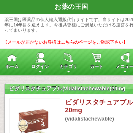
お薬の王国
薬王国は医薬品の個人輸入通販代行サイトです。当サイトは202
年に14年目を迎えます。今後共皆様にご満足いただける運営を
ってまいります。
【メールが届かないお客様は
こちらのページ
をご確認下さい】
ホーム
ログイン
カテゴリ
カート
メニュ
ビダリスタチュアブル(vidalistachewable)20mg
ビダリスタチュアブ
20mg
(vidalistachewable)