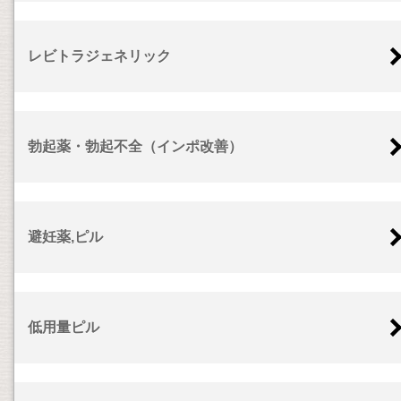
レビトラジェネリック
勃起薬・勃起不全（インポ改善）
避妊薬,ピル
低用量ピル