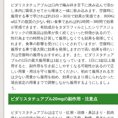
ビダリスタチュアブルは口内で噛み砕き舌下に挟み込んで溶か
し体内に吸収させてから唾液と一緒に飲み込みます。空腹時に
服用する事で早ければ約15分～30分で効果が実感でき、800Kc
al以下の脂質の少ない軽い食事であれば約1時間～3時間で効果
が実感できます。有効成分をタダラフィルとしたシリアスジェ
ネリックの医薬品は効果が長く続くといった特徴があるので、
性行為までの時間を計算して服用しなくても効果を発揮してく
れます。食事の影響を受けにくいとされていますが、空腹時に
服用する事で最大限に効果を発揮しますので高い効果を得たい
方は空腹時の服用をおすすめします。また、ビダリスタチュア
ブルの1日の最大服用量は1錠となっています。1日に1錠以上服
用すると、副作用を引き起こしやすくなる可能性があるので正
しい用量・用法を守り服用してください。初めて服用される方
は少ない用量から服用を始め、効果があまり感じられなかった
場合規定の用量までで調整しながら服用するようにしましょ
う。
ビダリスタチュアブル20mgの副作用・注意点
ビダリスタチュアブルはほてり・紅潮・頭痛・鼻詰まり・筋肉