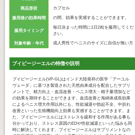
カプセル
商品形状
の間、効果を実感することができます。
服用後の効果時間
毎日決まった時間に1日2粒を服用してくだ
服用タイミング
さい。
成人男性でペニスのサイズに自信が無い方
対象年齢・年代
ブイピージーエルの特徴や説明
ブイピージーエル(VP-GL)はインド大陸発祥の医学「アーユル
ヴェーダ」に基づき製造された天然由来成分を配合したサプリ
メントで、精力向上・血流改善・ペニス増大・精子量増加など
の効果を期待することができます。血流改善と海綿体成長効果
によるペニス増大作用以外にも、性欲減退や勃起不全、中折れ
改善といった生殖機能向上効果も実感することができます。ま
た、ブイピージーエルにはストレスを緩和する作用がある事も
分かっており、ストレス原因のEDや性欲減退といった悩みも同
時に解決してくれます。ブイピージーエルはサプリメントなの