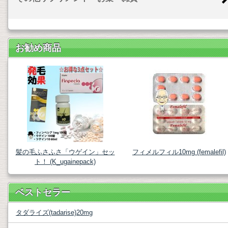
お勧め商品
髪の毛ふさふさ「ウゲイン」セッ
フィメルフィル10mg (femalefil)
ト！ (K_ugainepack)
ベストセラー
タダライズ(tadarise)20mg