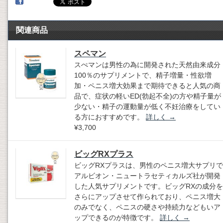
関連商品
スペマン
スぺマンは男性の為に開発された天然由来成分
100％のサプリメントで、精子増量・性欲増
加・ペニス増大効果まで期待できると人気の商
品で、症状の軽いED(勃起不全)の方や精子量が
少ない・精子の運動量が低く不妊治療をしてい
る方におすすめです。
詳しく
→
¥3,700
ビッグRXプラス
ビッグRXプラスは、男性のペニス増大サプリで
アルビオン・ニュートラセティカルズ社が開発
した人気サプリメントです。ビッグRXの成分を
さらにアップさせて作られており、ペニス増大
のみでなく、ペニスの硬さや持続力などもいア
ップできるのが特徴です。
詳しく
→