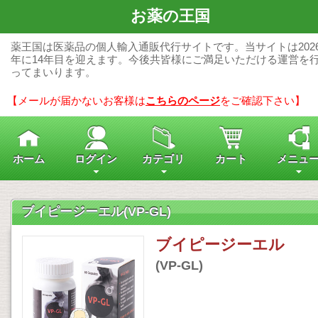
お薬の王国
薬王国は医薬品の個人輸入通販代行サイトです。当サイトは202
年に14年目を迎えます。今後共皆様にご満足いただける運営を
ってまいります。
【メールが届かないお客様は
こちらのページ
をご確認下さい】
ホーム
ログイン
カテゴリ
カート
メニュ
ブイピージーエル(VP-GL)
ブイピージーエル
(VP-GL)