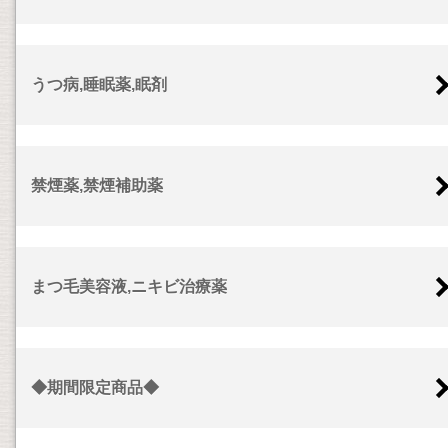
うつ病,睡眠薬,眠剤
禁煙薬,禁煙補助薬
まつ毛美容液,ニキビ治療薬
◆期間限定商品◆