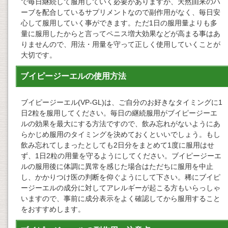
で毎日継続して服用していく必要がありますが、天然由来のハ
ーブを配合しているサプリメントなので副作用がなく、毎日安
心して服用していく事ができます。ただ1日の服用量よりも多
量に服用したからと言ってペニス増大効果などが高まる事はあ
りませんので、用法・用量を守って正しく使用していくことが
大切です。
ブイピージーエルの使用方法
ブイピージーエル(VP-GL)は、ご自分のお好きなタイミングに1
日2粒を服用してください。毎日の継続服用がブイピージーエ
ルの効果を最大にする方法ですので、飲み忘れがないようにあ
らかじめ服用のタイミングを決めておくといいでしょう。もし
飲み忘れてしまったとしても2日分をまとめて1度に服用はせ
ず、1日2粒の用量を守るようにしてください。ブイピージーエ
ルの服用後に体調に異常を感じた場合はただちに服用を中止
し、かかりつけ医の判断を仰ぐようにして下さい。稀にブイピ
ージーエルの成分に対してアレルギーが起こる方もいらっしゃ
いますので、事前に成分表示をよく確認してから服用すること
をおすすめします。