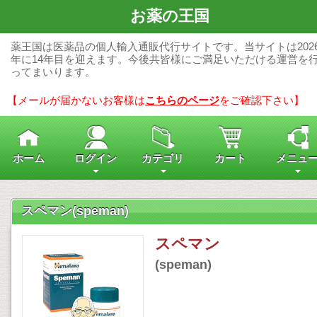
お薬の王国
薬王国は医薬品の個人輸入通販代行サイトです。当サイトは202
年に14年目を迎えます。今後共皆様にご満足いただける運営を
ってまいります。
【メールが届かないお客様は
こちらのページ
をご確認下さい】
ホーム
ログイン
カテゴリ
カート
メニュ
スペマン(speman)
スペマン
(speman)