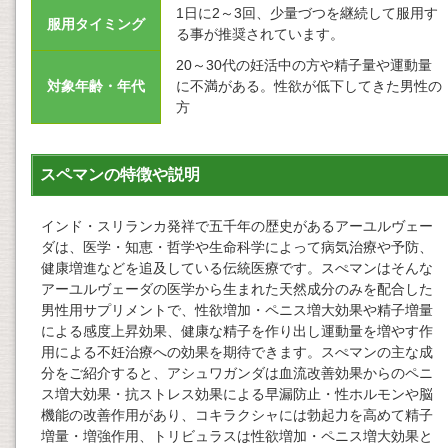
1日に2～3回、少量づつを継続して服用す
服用タイミング
る事が推奨されています。
20～30代の妊活中の方や精子量や運動量
対象年齢・年代
に不満がある。性欲が低下してきた男性の
方
スペマンの特徴や説明
インド・スリランカ発祥で五千年の歴史があるアーユルヴェー
ダは、医学・知恵・哲学や生命科学によって病気治療や予防、
健康増進などを追及している伝統医療です。スぺマンはそんな
アーユルヴェーダの医学から生まれた天然成分のみを配合した
男性用サプリメントで、性欲増加・ペニス増大効果や精子増量
による感度上昇効果、健康な精子を作り出し運動量を増やす作
用による不妊治療への効果を期待できます。スぺマンの主な成
分をご紹介すると、アシュワガンダは血流改善効果からのペニ
ス増大効果・抗ストレス効果による早漏防止・性ホルモンや脳
機能の改善作用があり、コキラクシャには勃起力を高めて精子
増量・増強作用、トリビュラスは性欲増加・ペニス増大効果と