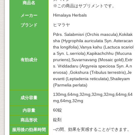
商品名
※この商品はサプリメントです。
Himalaya Herbals
メーカー
ヒマラヤ
ブランド
Pdrs. Salabmisri (Orchis mascula),Kokilak
sha (Hygrophila auriculata Syn. Asteracan
tha longifolia),Vanya kahu (Lactuca scariol
a Syn. L.serriola),Kapikachchhu (Mucuna
有効成分
pruriens),Suvarnavang (Mosaic gold),Extr
s. Vriddadaru (Argyreia speciosa Syn. A.n
ervosa) ,Gokshura (Tribulus terrestris),Je
evanti (Leptadenia reticulata),Shaileyam
(Parmelia perlata)
130mg,64mg,32mg,32mg,32mg,64mg,64
成分容量
mg,64mg,32mg
60錠
内容量
錠剤
商品形状
–の間、効果を実感することができます。
服用後の効果時間