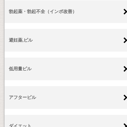
勃起薬・勃起不全（インポ改善）
避妊薬,ピル
低用量ピル
アフターピル
ダイエット