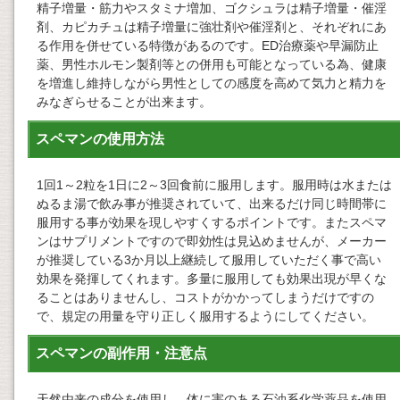
精子増量・筋力やスタミナ増加、ゴクシュラは精子増量・催淫
剤、カピカチュは精子増量に強壮剤や催淫剤と、それぞれにあ
る作用を併せている特徴があるのです。ED治療薬や早漏防止
薬、男性ホルモン製剤等との併用も可能となっている為、健康
を増進し維持しながら男性としての感度を高めて気力と精力を
みなぎらせることが出来ます。
スペマンの使用方法
1回1～2粒を1日に2～3回食前に服用します。服用時は水または
ぬるま湯で飲み事が推奨されていて、出来るだけ同じ時間帯に
服用する事が効果を現しやすくするポイントです。またスペマ
ンはサプリメントですので即効性は見込めませんが、メーカー
が推奨している3か月以上継続して服用していただく事で高い
効果を発揮してくれます。多量に服用しても効果出現が早くな
ることはありませんし、コストがかかってしまうだけですの
で、規定の用量を守り正しく服用するようにしてください。
スペマンの副作用・注意点
天然由来の成分を使用し、体に害のある石油系化学薬品を使用