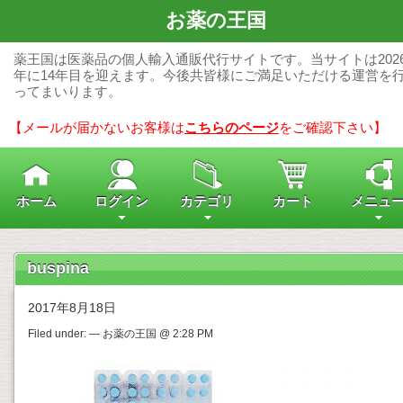
お薬の王国
薬王国は医薬品の個人輸入通販代行サイトです。当サイトは202
年に14年目を迎えます。今後共皆様にご満足いただける運営を
ってまいります。
【メールが届かないお客様は
こちらのページ
をご確認下さい】
ホーム
ログイン
カテゴリ
カート
メニュ
buspina
2017年8月18日
Filed under: — お薬の王国 @ 2:28 PM