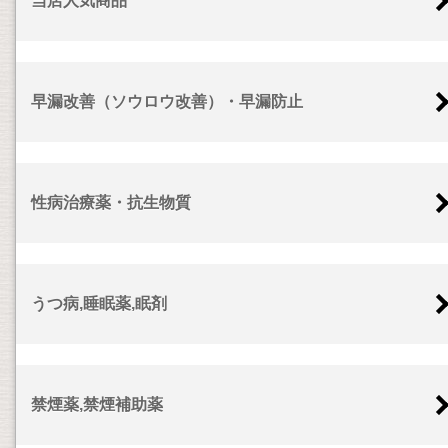
当店人気商品
早漏改善（ソウロウ改善）・早漏防止
性病治療薬・抗生物質
うつ病,睡眠薬,眠剤
禁煙薬,禁煙補助薬