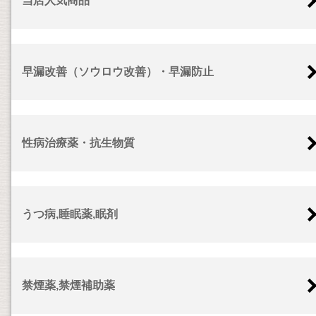
当店人気商品
早漏改善（ソウロウ改善）・早漏防止
性病治療薬・抗生物質
うつ病,睡眠薬,眠剤
禁煙薬,禁煙補助薬