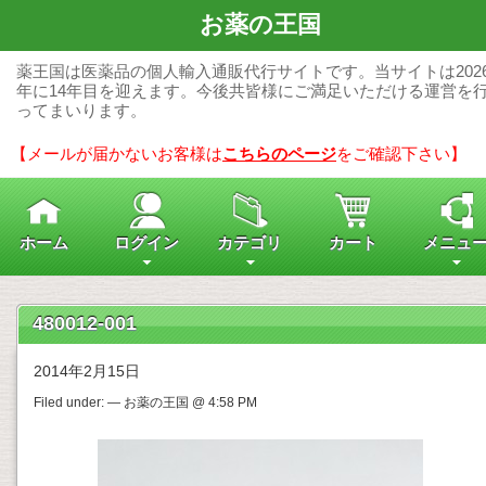
お薬の王国
薬王国は医薬品の個人輸入通販代行サイトです。当サイトは202
年に14年目を迎えます。今後共皆様にご満足いただける運営を
ってまいります。
【メールが届かないお客様は
こちらのページ
をご確認下さい】
ホーム
ログイン
カテゴリ
カート
メニュ
480012-001
2014年2月15日
Filed under: — お薬の王国 @ 4:58 PM