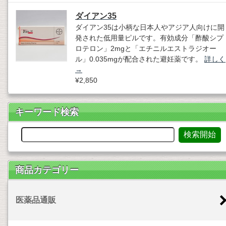
ダイアン35
ダイアン35は小柄な日本人やアジア人向けに開
発された低用量ピルです。有効成分「酢酸シプ
ロテロン」2mgと「エチニルエストラジオー
ル」0.035mgが配合された避妊薬です。
詳しく
→
¥2,850
キーワード検索
商品カテゴリー
医薬品通販