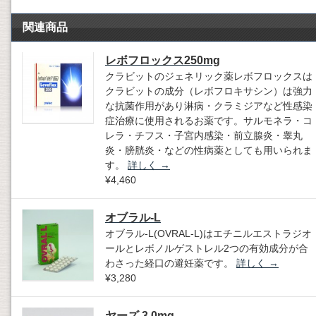
関連商品
レボフロックス250mg
クラビットのジェネリック薬レボフロックスは
クラビットの成分（レボフロキサシン）は強力
な抗菌作用があり淋病・クラミジアなど性感染
症治療に使用されるお薬です。サルモネラ・コ
レラ・チフス・子宮内感染・前立腺炎・睾丸
炎・膀胱炎・などの性病薬としても用いられま
す。
詳しく
→
¥4,460
オブラル-L
オブラル-L(OVRAL-L)はエチニルエストラジオ
ールとレボノルゲストレル2つの有効成分が合
わさった経口の避妊薬です。
詳しく
→
¥3,280
ヤーズ 3.0mg