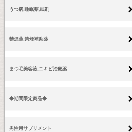
うつ病,睡眠薬,眠剤
禁煙薬,禁煙補助薬
まつ毛美容液,ニキビ治療薬
◆期間限定商品◆
男性用サプリメント