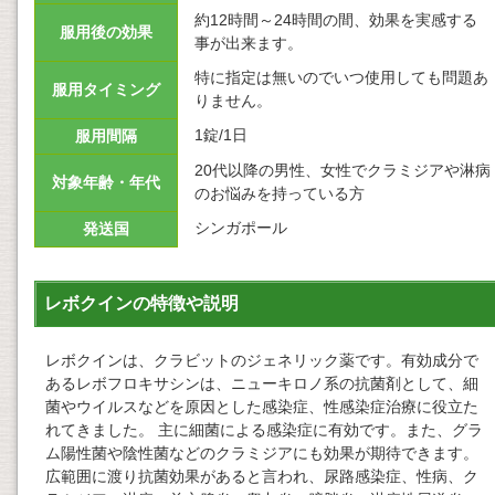
約12時間～24時間の間、効果を実感する
服用後の効果
事が出来ます。
特に指定は無いのでいつ使用しても問題あ
服用タイミング
りません。
1錠/1日
服用間隔
20代以降の男性、女性でクラミジアや淋病
対象年齢・年代
のお悩みを持っている方
シンガポール
発送国
レボクインの特徴や説明
レボクインは、クラビットのジェネリック薬です。有効成分で
あるレボフロキサシンは、ニューキロノ系の抗菌剤として、細
菌やウイルスなどを原因とした感染症、性感染症治療に役立た
れてきました。 主に細菌による感染症に有効です。また、グラ
ム陽性菌や陰性菌などのクラミジアにも効果が期待できます。
広範囲に渡り抗菌効果があると言われ、尿路感染症、性病、ク