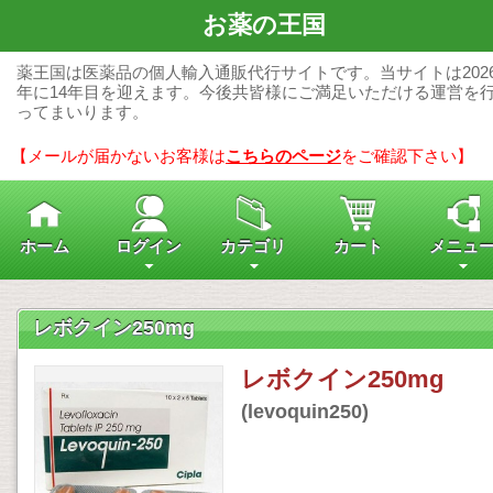
お薬の王国
薬王国は医薬品の個人輸入通販代行サイトです。当サイトは202
年に14年目を迎えます。今後共皆様にご満足いただける運営を
ってまいります。
【メールが届かないお客様は
こちらのページ
をご確認下さい】
ホーム
ログイン
カテゴリ
カート
メニュ
レボクイン250mg
レボクイン250mg
(levoquin250)