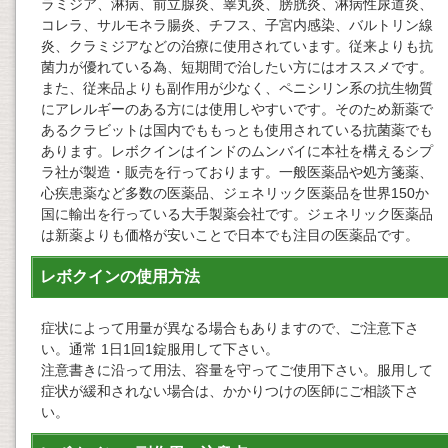
ラミジア、淋病、前立腺炎、睾丸炎、膀胱炎、淋病性尿道炎、
コレラ、サルモネラ腸炎、チフス、子宮内感染、バルトリン線
炎、クラミジアなどの治療に使用されています。従来よりも抗
菌力が優れている為、短期間で治したい方にはオススメです。
また、従来品よりも副作用が少なく、ペニシリン系の抗生物質
にアレルギーのある方には使用しやすいです。そのため新薬で
あるクラビットは国内でももっとも使用されている抗菌薬でも
あります。レボクインはインドのムンバイに本社を構えるシプ
ラ社が製造・販売を行っております。一般医薬品や処方箋薬、
心疾患薬など多数の医薬品、ジェネリック医薬品を世界150か
国に輸出を行っている大手製薬会社です。ジェネリック医薬品
は新薬よりも価格が安いことで日本でも注目の医薬品です。
レボクインの使用方法
症状によって用量が異なる場合もありますので、ご注意下さ
い。通常 1日1回1錠服用して下さい。
注意書きに沿って用法、容量を守ってご使用下さい。服用して
症状が緩和されない場合は、かかりつけの医師にご相談下さ
い。