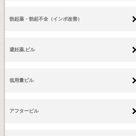
勃起薬・勃起不全（インポ改善）
避妊薬,ピル
低用量ピル
アフターピル