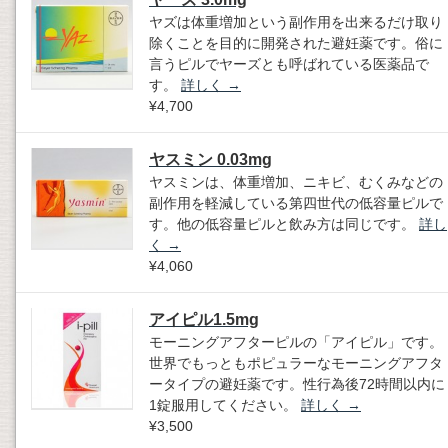
ヤズは体重増加という副作用を出来るだけ取り
除くことを目的に開発された避妊薬です。俗に
言うピルでヤーズとも呼ばれている医薬品で
す。
詳しく
→
¥4,700
ヤスミン 0.03mg
ヤスミンは、体重増加、ニキビ、むくみなどの
副作用を軽減している第四世代の低容量ピルで
す。他の低容量ピルと飲み方は同じです。
詳し
く
→
¥4,060
アイピル1.5mg
モーニングアフターピルの「アイピル」です。
世界でもっともポピュラーなモーニングアフタ
ータイプの避妊薬です。性行為後72時間以内に
1錠服用してください。
詳しく
→
¥3,500