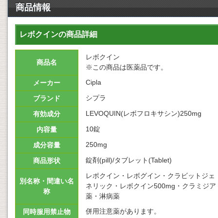
商品情報
レボクインの商品詳細
レボクイン
商品名
※この商品は医薬品です。
Cipla
メーカー
シプラ
ブランド
LEVOQUIN(レボフロキサシン)250mg
有効成分
10錠
内容量
250mg
成分容量
錠剤(pill)/タブレット(Tablet)
商品形状
レポクイン・レボグイン・クラビットジェ
別名称・間違い名
ネリック・レボクイン500mg・クラミジア
称
薬・淋病薬
併用注意薬があります。
同時服用禁止物