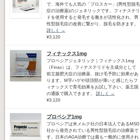
で、海外でも人気の「プロスカー」(男性型脱毛
症の治療薬)のジェネリックです。フィナステリ
ドを使用すると発毛する働きが活性化され、男
性型脱毛症の改善に繋がり、脱毛を防ぎます。
詳しく
→
¥3,120
フィナックス1mg
プロペシアジェネリック｜フィナックス1mg
（Finax）は、フィナステリドを主成分として
前立腺肥大症の治療薬、抜け毛予防に効果があ
ります。M字ハゲや頭頂部が薄いと感じたらフ
ィナックスで育毛効果をお試し下さい。薬王国
の通販で購入できます。
詳しく
→
¥3,120
プロペシア1mg
プロペシアは米メルク社の日本法人であるMSD
社から発売されている男性型脱毛症の治療薬で
す。日本のAGA治療では最も一般的に使用され