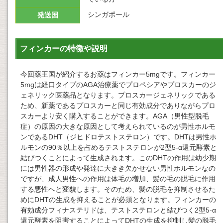
シンガポール
発送国
フィンカーの特徴や説明
今回薬王国が紹介するお薬はフィンカー5mgです。フィンカー
5mgは経口タイプのAGA治療薬でプロペシアやプロスカーのジ
ェネリック医薬品となります。プロスカージェネリックである
ため、新薬であるプロスカーと同じ有効成分でありながらプロ
スカーより安く購入することができます。AGA（男性型脱毛
症）の原因の大きな原因として考えられているのが男性ホルモ
ンであるDHT（ジヒドロテストステロン）です。DHTは男性ホ
ルモンの90％以上を占めるテストステロンが2型5-α還元酵素と
結びつくことによって生成されます。このDHTの作用は幼少期
には男性器の形成や発達に大きき欠かせない男性ホルモンなの
ですが、成人男性への作用は体毛の増加、髪の毛の脱毛に作用
する悪性へと変貌します。そのため、髪の脱毛を抑制させるた
めにDHTの生成を抑えることが必須となります。フィンカーの
有効成分フィナステリドは、テストステロンと結びつく2型5-α
還元酵素を阻害することによってDHTの生成を抑制し髪の脱毛