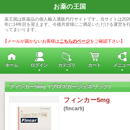
お薬の王国
薬王国は医薬品の個人輸入通販代行サイトです。当サイトは202
年に14年目を迎えます。今後共皆様にご満足いただける運営を
ってまいります。
【メールが届かないお客様は
こちらのページ
をご確認下さい】
ホーム
ログイン
カテゴリ
カート
メニュ
フィンカー5mg（プロスカージェネリック）
フィンカー5mg
(fincar5)