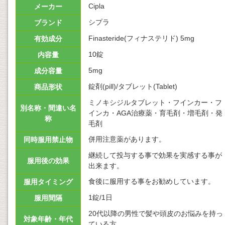
Cipla
メーカー
シプラ
ブランド
Finasteride(フィナステリド) 5mg
有効成分
10錠
内容量
5mg
成分容量
錠剤(pill)/タブレット(Tablet)
商品形状
ミノキシジルタブレット・フインカー・フ
別名称・間違い名
インカ・AGA治療薬・育毛剤・増毛剤・発
称
毛剤
併用注意薬があります。
同時服用禁止物
継続して投与する事で効果を実感する事が
服用後の効果
出来ます。
食後に服用する事をお勧めしています。
服用タイミング
1錠/1日
服用間隔
20代以降の男性で髪や頭皮のお悩みを持っ
対象年齢・年代
ている方