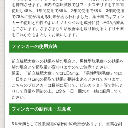
を抑制させます。国内の臨床試験ではフィナステリドを半年間
使用し48％、1年間使用で58％、2年間使用で68％、3年間使用
で78％に髪が増える効果があらわれました。薬王国ではフィン
カーの使用と相性のよいミノキシジルを成分に持つAGA治療薬
もございます。さまざまな生活改善薬を取り揃えるくすり王国
をこれからもよろしくお願いします。
フィンカーの使用方法
前立腺肥大症への効果を望む場合と、男性型脱毛症への効果を
望む場合とで摂取量が変わりますのでご注意ください。
通常、「前立腺肥大症」では1日5mg。「男性型脱毛症」では
一日あたり1mgの摂取で効果が期待出来るとされております。
こちらのプロスカーは目的に応じて、ピルカッター等で割った
りして容量を調節の上、1錠を一日一回水と一緒に服用してく
ださい。
フィンカーの副作用・注意点
5％未満として性欲減退の副作用の報告があります。重篤な副