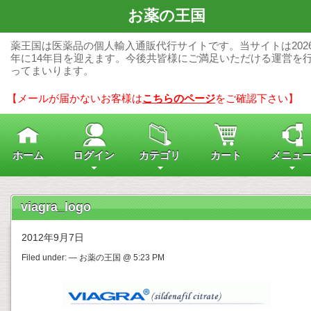
お薬の王国
薬王国は医薬品の個人輸入通販代行サイトです。当サイトは202
年に14年目を迎えます。今後共皆様にご満足いただける運営を
ってまいります。
【メールが届かないお客様は
こちらのページ
をご確認下さい】
ホーム
ログイン
カテゴリ
カート
メニュ
viagra_logo
2012年9月7日
Filed under: — お薬の王国 @ 5:23 PM