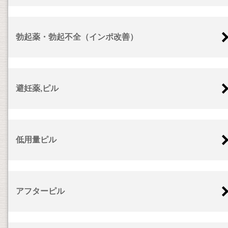
勃起薬・勃起不全（インポ改善）
避妊薬,ピル
低用量ピル
アフターピル