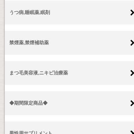
うつ病,睡眠薬,眠剤
禁煙薬,禁煙補助薬
まつ毛美容液,ニキビ治療薬
◆期間限定商品◆
男性用サプリメント