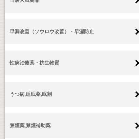
当店人気商品
早漏改善（ソウロウ改善）・早漏防止
性病治療薬・抗生物質
うつ病,睡眠薬,眠剤
禁煙薬,禁煙補助薬