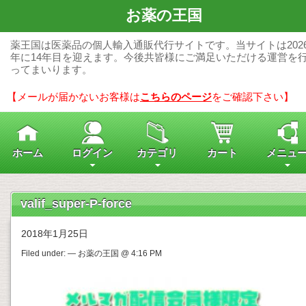
お薬の王国
薬王国は医薬品の個人輸入通販代行サイトです。当サイトは202
年に14年目を迎えます。今後共皆様にご満足いただける運営を
ってまいります。
【メールが届かないお客様は
こちらのページ
をご確認下さい】
ホーム
ログイン
カテゴリ
カート
メニュ
valif_super-P-force
2018年1月25日
Filed under: — お薬の王国 @ 4:16 PM