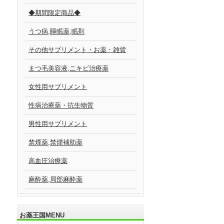
◆期間限定商品◆
うつ病,睡眠薬,眠剤
その他サプリメント・お薬・雑貨
まつ毛美容液,ニキビ治療薬
女性用サプリメント
性病治療薬・抗生物質
男性用サプリメント
禁煙薬,禁煙補助薬
高血圧治療薬
麻酔薬,局部麻酔薬
お薬王国MENU