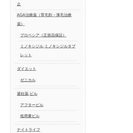
止
AGA治療薬（育毛剤・薄毛治療
薬）
プロペシア（正規品保証）
ミノキシジル,ミノキシジルタブ
レット
ダイエット
ゼニカル
避妊薬,ピル
アフターピル
低用量ピル
ナイトライフ