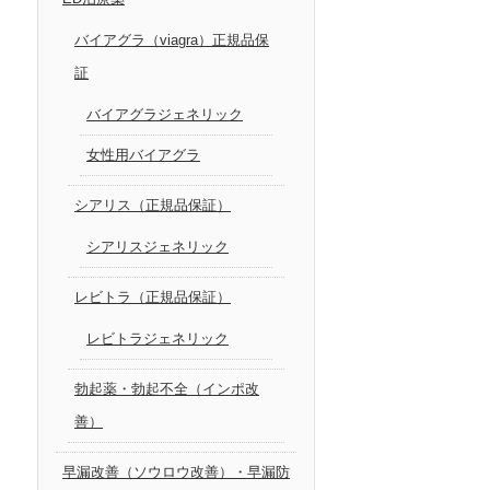
バイアグラ（viagra）正規品保
証
バイアグラジェネリック
女性用バイアグラ
シアリス（正規品保証）
シアリスジェネリック
レビトラ（正規品保証）
レビトラジェネリック
勃起薬・勃起不全（インポ改
善）
早漏改善（ソウロウ改善）・早漏防