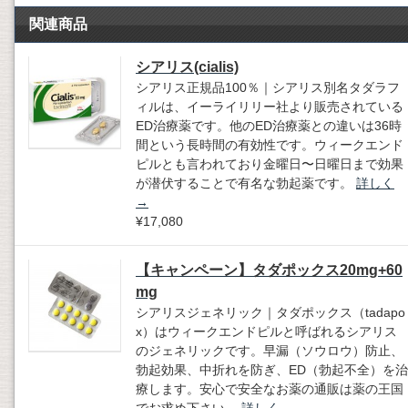
関連商品
シアリス(cialis)
シアリス正規品100％｜シアリス別名タダラフ
ィルは、イーライリリー社より販売されている
ED治療薬です。他のED治療薬との違いは36時
間という長時間の有効性です。ウィークエンド
ピルとも言われており金曜日〜日曜日まで効果
が潜伏することで有名な勃起薬です。
詳しく
→
¥17,080
【キャンペーン】タダポックス20mg+60
mg
シアリスジェネリック｜タダポックス（tadapo
x）はウィークエンドピルと呼ばれるシアリス
のジェネリックです。早漏（ソウロウ）防止、
勃起効果、中折れを防ぎ、ED（勃起不全）を治
療します。安心で安全なお薬の通販は薬の王国