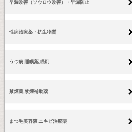
早漏改善（ソウロウ改善）・早漏防止
性病治療薬・抗生物質
うつ病,睡眠薬,眠剤
禁煙薬,禁煙補助薬
まつ毛美容液,ニキビ治療薬