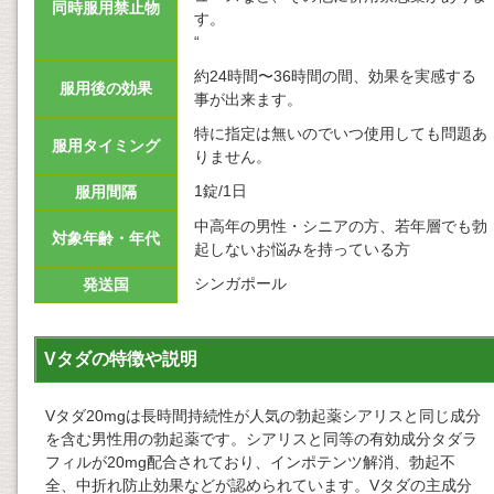
同時服用禁止物
す。
“
約24時間〜36時間の間、効果を実感する
服用後の効果
事が出来ます。
特に指定は無いのでいつ使用しても問題あ
服用タイミング
りません。
1錠/1日
服用間隔
中高年の男性・シニアの方、若年層でも勃
対象年齢・年代
起しないお悩みを持っている方
シンガポール
発送国
Vタダの特徴や説明
Vタダ20mgは長時間持続性が人気の勃起薬シアリスと同じ成分
を含む男性用の勃起薬です。シアリスと同等の有効成分タダラ
フィルが20mg配合されており、インポテンツ解消、勃起不
全、中折れ防止効果などが認められています。Vタダの主成分