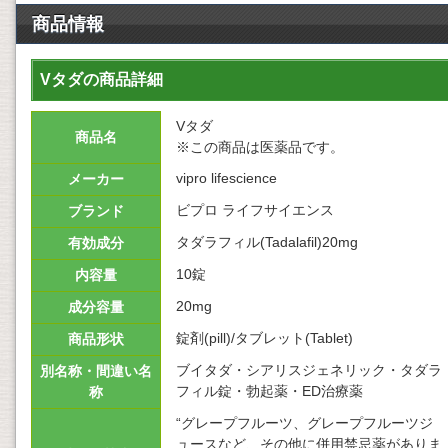
商品情報
Vタダの商品詳細
Vタダ
商品名
※この商品は医薬品です。
vipro lifescience
メーカー
ビプロ ライフサイエンス
ブランド
タダラフィル(Tadalafil)20mg
有効成分
10錠
内容量
20mg
成分容量
錠剤(pill)/タブレット(Tablet)
商品形状
ブイタダ・シアリスジェネリック・タダラ
別名称・間違い名
フィル錠・勃起薬・ED治療薬
称
“グレープフルーツ、グレープフルーツジ
ュースなど、その他に併用禁忌薬がありま