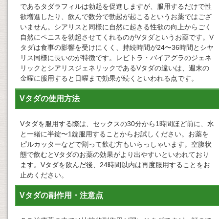
であるタダラフィルは勃起を促進しますが、服用するだけで性
欲増進したり、飲んで数分で勃起が起こるというお薬ではござ
いません。シアリスと同様に自然に起きる性欲の向上からごく
自然にペニスを勃起させてくれるのがVタダというお薬です。V
タダは食事の影響を受けにくく、持続時間が24〜36時間とシヤ
リス同様に長いのが特徴です。レビトラ・バイアグラのジェネ
リックとシアリスジェネリックであるVタダの違いは、週末の
金曜に服用すると日曜まで効果が続くといわれる点です。
Vタダの使用方法
Vタダを服用する際は、セックスの30分から1時間ほど前に、水
と一緒に半錠〜1錠服用することからお試しください。お薬を
ピルカッターなどで割って飲む方もいらっしゃいます。空腹状
態で飲むとVタダのお薬の効果がより出やすいといわれており
ます。Vタダを飲んだ後、24時間以内は再度服用することをお
止めください。
Vタダの副作用・注意点