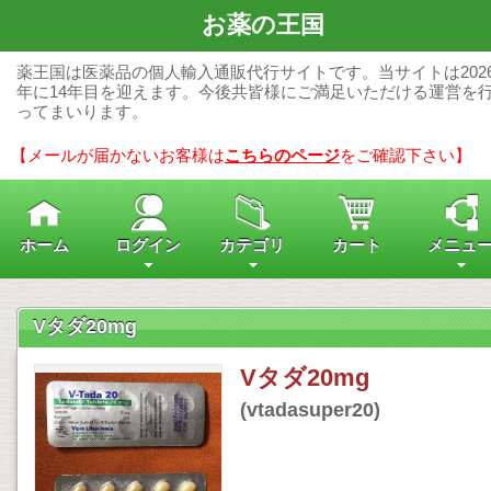
お薬の王国
薬王国は医薬品の個人輸入通販代行サイトです。当サイトは202
年に14年目を迎えます。今後共皆様にご満足いただける運営を
ってまいります。
【メールが届かないお客様は
こちらのページ
をご確認下さい】
ホーム
ログイン
カテゴリ
カート
メニュ
Vタダ20mg
Vタダ20mg
(vtadasuper20)