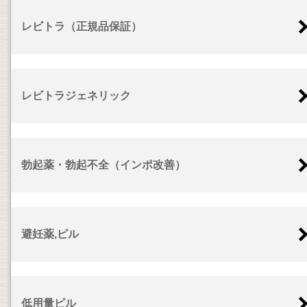
レビトラ（正規品保証）
レビトラジェネリック
勃起薬・勃起不全（インポ改善）
避妊薬,ピル
低用量ピル