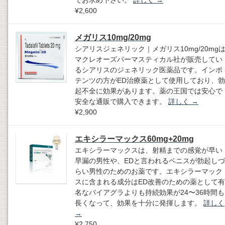
でお求め下さい。
詳しく
→
¥2,600
メガリス10mg/20mg
シアリスジェネリック｜メガリス10mg/20mg
マクレオーズパーマスティカル社が販売してい
るシアリスのジェネリック医薬品です。インポ
テンツの方がED治療薬として使用しており、勃
起不全に効果があります。薬の王国では安心で
安全な通販で購入できます。
詳しく
→
¥2,900
エキシラーマックス60mg+20mg
エキシラーマックスは、射精までの感覚が早い
早漏の男性や、EDと言われるペニスが勃起しづ
らい男性のためのお薬です。エキシラーマック
スに含まれる成分はED改善のための薬として有
名なバイアグラよりも持続効果が24〜36時間も
長くなって、効果を十分に発揮します。
詳しく
→
¥2,750