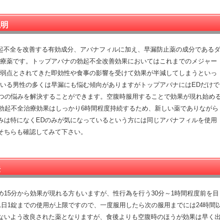
説明
勃起不全を改善する有効成分、アバナフィルに加え、早漏防止薬の成分である
治療薬です。トップアバナの勃起不全改善効果においてはこれまでのメジャー
で弱点とされてきた即効性や食事の影響を受けて効果が半減してしまうといっ
でいる男性の多くは早漏にも悩む傾向がありますがトップアバナにはEDだけで
2つの悩みを解決することができます。空腹時服用することで効果が現れ始め
・勃起不全治療効果はしっかり6時間程度持続するため、新しい薬でありながら
みは特になくEDのみが気になっているという方には同じアバナフィルを使用
そちらも確認してみて下さい。
法
15分から効果が現れる方もいますが、性行為を行う30分～1時間程度前を目
日1錠までの使用が上限ですので、一度服用したら次の服用までには24時間
ないよう改良された薬となりますが、食後よりも空腹時のほうが効果は早く