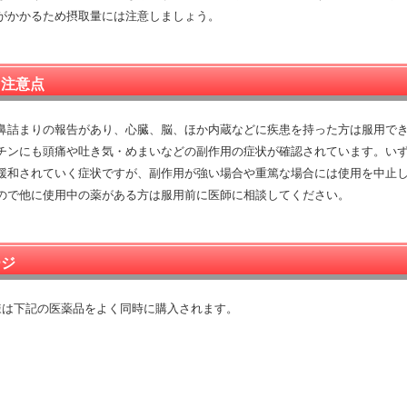
がかかるため摂取量には注意しましょう。
・注意点
鼻詰まりの報告があり、心臓、脳、ほか内蔵などに疾患を持った方は服用で
チンにも頭痛や吐き気・めまいなどの副作用の症状が確認されています。い
緩和されていく症状ですが、副作用が強い場合や重篤な場合には使用を中止
ので他に使用中の薬がある方は服用前に医師に相談してください。
ージ
客様は下記の医薬品をよく同時に購入されます。