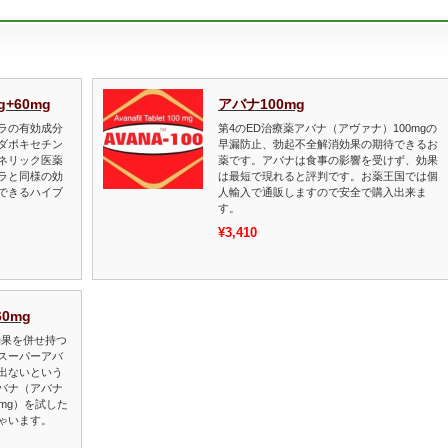
+60mg
アバナ100mg
ラの有効成分
第4のED治療薬アバナ（アヴァナ）100mgの
ダポキセチン
早漏防止、勃起不全解消効果の期待できるお
ネリック医薬
薬です。アバナは食事の影響を受けず、効果
ラと同様の効
は最短で現れると評判です。お薬王国では個
できるハイブ
人輸入で通販しますので安全で購入出来ま
す。
¥3,410
0mg
効果を併せ持つ
スーパーアバ
出ないという
バナ（アバナ
0mg）を試した
ゃいます。