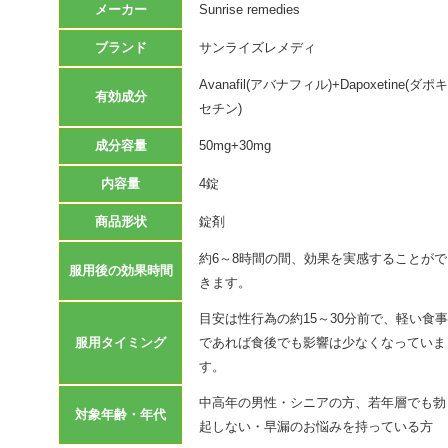
メーカー
Sunrise remedies
ブランド
サンライズレメディ
Avanafil(アバナフィル)+Dapoxetine(ダポキ
有効成分
セチン)
成分容量
50mg+30mg
内容量
4錠
商品形状
錠剤
約6～8時間の間、効果を実感することがで
服用後の効果時間
きます。
目安は性行為の約15～30分前で、軽い食事
服用タイミング
であれば食後でも影響は少なくなっていま
す。
中高年の男性・シニアの方、若年層でも勃
対象年齢・年代
起しない・早漏のお悩みを持っている方