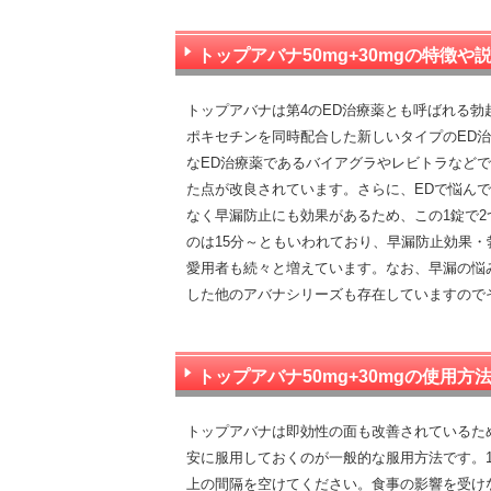
トップアバナ50mg+30mgの特徴や
トップアバナは第4のED治療薬とも呼ばれる
ポキセチンを同時配合した新しいタイプのED
なED治療薬であるバイアグラやレビトラなど
た点が改良されています。さらに、EDで悩ん
なく早漏防止にも効果があるため、この1錠で
のは15分～ともいわれており、早漏防止効果
愛用者も続々と増えています。なお、早漏の悩
した他のアバナシリーズも存在していますので
トップアバナ50mg+30mgの使用方
トップアバナは即効性の面も改善されているため
安に服用しておくのが一般的な服用方法です。1
上の間隔を空けてください。食事の影響を受け