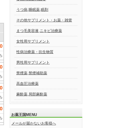
うつ病,睡眠薬,眠剤
その他サプリメント・お薬・雑貨
まつ毛美容液,ニキビ治療薬
女性用サプリメント
0
性病治療薬・抗生物質
ち
男性用サプリメント
0
禁煙薬,禁煙補助薬
ち
高血圧治療薬
0
麻酔薬,局部麻酔薬
ち
0
お薬王国MENU
ち
メールが届かないお客様へ