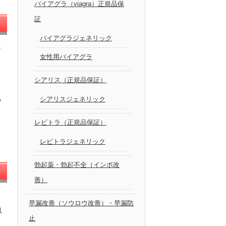
バイアグラ（viagra）正規品保
証
バイアグラジェネリック
ダ
女性用バイアグラ
シアリス（正規品保証）
る
シアリスジェネリック
レビトラ（正規品保証）
レビトラジェネリック
勃起薬・勃起不全（インポ改
善）
早漏改善（ソウロウ改善）・早漏防
以
止
出