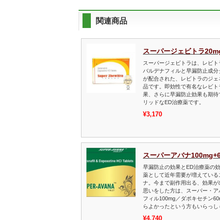
関連商品
スーパージェビトラ20mg
スーパージェビトラは、レビト
バルデナフィルと早漏防止成分
が配合された、レビトラのジェ
品です。即効性で有名なレビト
果、さらに早漏防止効果も期待
リッドなED治療薬です。
¥3,170
スーパーアバナ100mg+6
早漏防止の効果とED治療薬の
薬として近年需要が増えている
ナ。今まで副作用出る、効果が
思いをした方は、スーパー・ア
フィル100mg／ダポキセチン6
らよかったという方もいらっし
¥4,740