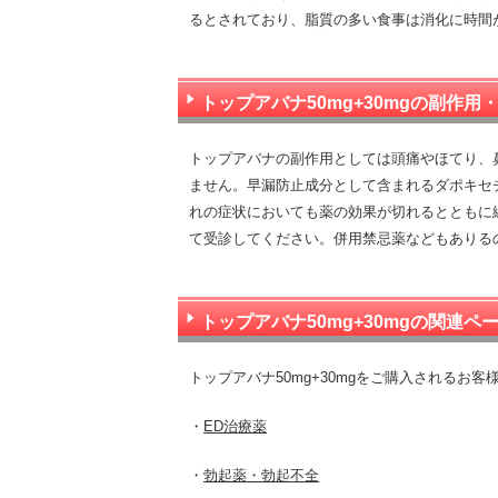
るとされており、脂質の多い食事は消化に時間
トップアバナ50mg+30mgの副作用
トップアバナの副作用としては頭痛やほてり、
ません。早漏防止成分として含まれるダポキセ
れの症状においても薬の効果が切れるとともに
て受診してください。併用禁忌薬などもありる
トップアバナ50mg+30mgの関連ペ
トップアバナ50mg+30mgをご購入されるお
・
ED治療薬
・
勃起薬・勃起不全