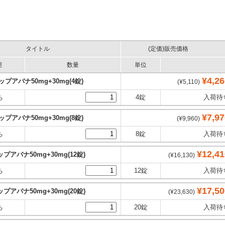
タイトル
(定価)販売価格
態
数量
単位
¥4,26
ップアバナ50mg+30mg(4錠)
(¥5,110)
ち
4錠
入荷待
¥7,97
ップアバナ50mg+30mg(8錠)
(¥9,960)
ち
8錠
入荷待
¥12,41
プアバナ50mg+30mg(12錠)
(¥16,130)
ち
12錠
入荷待
¥17,50
プアバナ50mg+30mg(20錠)
(¥23,630)
ち
20錠
入荷待