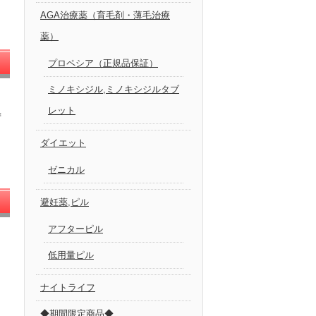
AGA治療薬（育毛剤・薄毛治療
薬）
プロペシア（正規品保証）
ミノキシジル,ミノキシジルタブ
き
レット
ず
し
ダイエット
ゼニカル
避妊薬,ピル
アフターピル
低用量ピル
ナイトライフ
◆期間限定商品◆