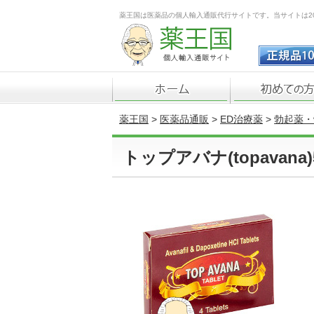
薬王国は医薬品の個人輸入通販代行サイトです。当サイトは2
薬王国
>
医薬品通販
>
ED治療薬
>
勃起薬・
トップアバナ(topavana)