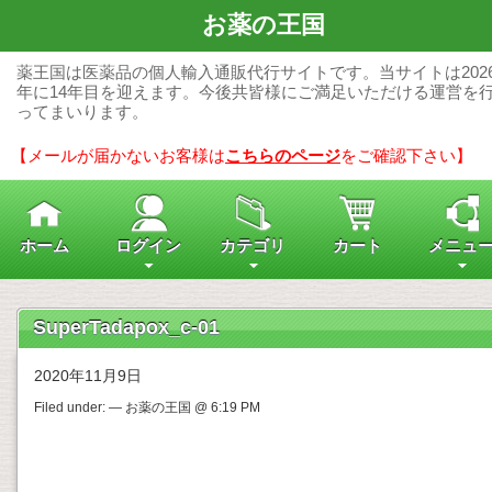
お薬の王国
薬王国は医薬品の個人輸入通販代行サイトです。当サイトは202
年に14年目を迎えます。今後共皆様にご満足いただける運営を
ってまいります。
【メールが届かないお客様は
こちらのページ
をご確認下さい】
ホーム
ログイン
カテゴリ
カート
メニュ
SuperTadapox_c-01
2020年11月9日
Filed under: — お薬の王国 @ 6:19 PM