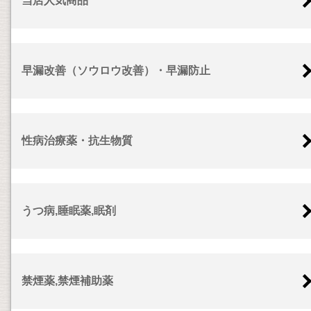
当店人気商品
早漏改善（ソウロウ改善）・早漏防止
性病治療薬・抗生物質
うつ病,睡眠薬,眠剤
禁煙薬,禁煙補助薬