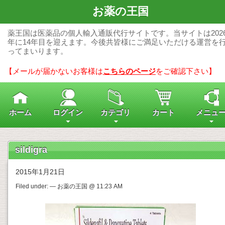
お薬の王国
薬王国は医薬品の個人輸入通販代行サイトです。当サイトは202
年に14年目を迎えます。今後共皆様にご満足いただける運営を
ってまいります。
【メールが届かないお客様は
こちらのページ
をご確認下さい】
ホーム
ログイン
カテゴリ
カート
メニュ
sildigra
2015年1月21日
Filed under: — お薬の王国 @ 11:23 AM