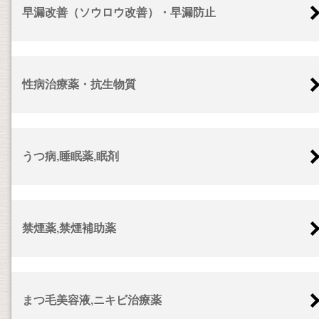
早漏改善（ソウロウ改善）・早漏防止
性病治療薬・抗生物質
うつ病,睡眠薬,眠剤
禁煙薬,禁煙補助薬
まつ毛美容液,ニキビ治療薬