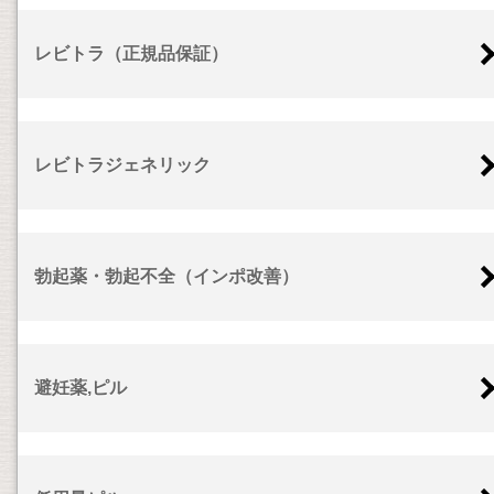
レビトラ（正規品保証）
レビトラジェネリック
勃起薬・勃起不全（インポ改善）
避妊薬,ピル