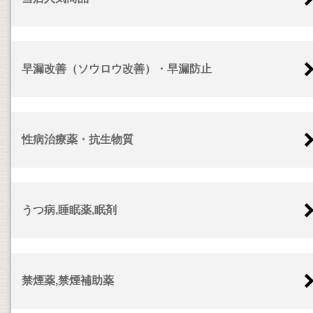
早漏改善（ソウロウ改善）・早漏防止
性病治療薬・抗生物質
うつ病,睡眠薬,眠剤
禁煙薬,禁煙補助薬