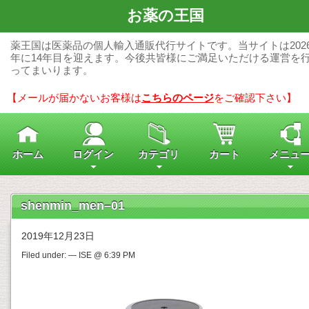
お薬の王国
薬王国は医薬品の個人輸入通販代行サイトです。当サイトは202
年に14年目を迎えます。今後共皆様にご満足いただける運営を
ってまいります。
【メールが届かないお客様は
こちらのページ
をご確認下さい】
ホーム
ログイン
カテゴリ
カート
メニュ
shenmin_men–01
2019年12月23日
Filed under: — ISE @ 6:39 PM