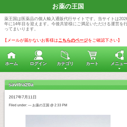
お薬の王国
薬王国は医薬品の個人輸入通販代行サイトです。当サイトは202
年に14年目を迎えます。今後共皆様にご満足いただける運営を
ってまいります。
【メールが届かないお客様は
こちらのページ
をご確認下さい】
ホーム
ログイン
カテゴリ
カート
メニュ
savitra20a
2017年7月11日
Filed under: — お薬の王国 @ 2:33 PM