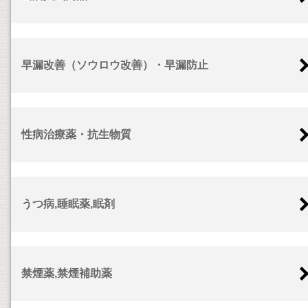
早漏改善（ソウロウ改善）・早漏防止
性病治療薬・抗生物質
うつ病,睡眠薬,眠剤
禁煙薬,禁煙補助薬