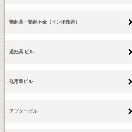
勃起薬・勃起不全（インポ改善）
避妊薬,ピル
低用量ピル
アフターピル