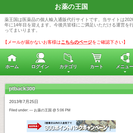
お薬の王国
薬王国は医薬品の個人輸入通販代行サイトです。当サイトは202
年に14年目を迎えます。今後共皆様にご満足いただける運営を
ってまいります。
【メールが届かないお客様は
こちらのページ
をご確認下さい】
ホーム
ログイン
カテゴリ
カート
メニュ
ptback300
2013年7月25日
Filed under: — お薬の王国 @ 5:06 PM