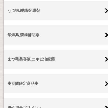
うつ病,睡眠薬,眠剤
禁煙薬,禁煙補助薬
まつ毛美容液,ニキビ治療薬
◆期間限定商品◆
男性用サプリメント