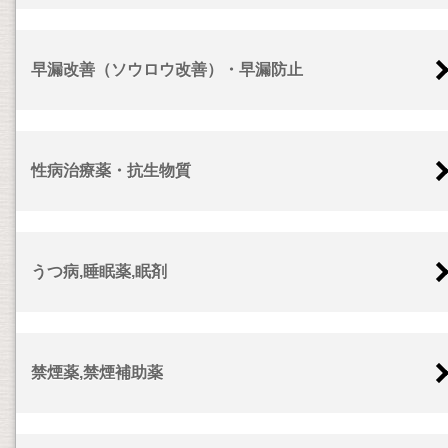
早漏改善（ソウロウ改善）・早漏防止
性病治療薬・抗生物質
うつ病,睡眠薬,眠剤
禁煙薬,禁煙補助薬