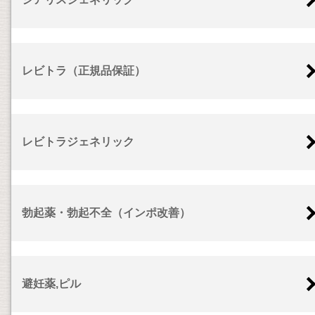
レビトラ（正規品保証）
レビトラジェネリック
勃起薬・勃起不全（インポ改善）
避妊薬,ピル