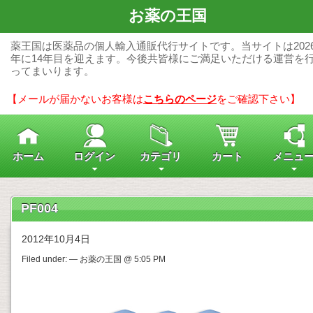
お薬の王国
薬王国は医薬品の個人輸入通販代行サイトです。当サイトは202
年に14年目を迎えます。今後共皆様にご満足いただける運営を
ってまいります。
【メールが届かないお客様は
こちらのページ
をご確認下さい】
ホーム
ログイン
カテゴリ
カート
メニュ
PF004
2012年10月4日
Filed under: — お薬の王国 @ 5:05 PM