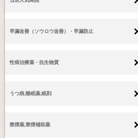
当店人気商品
早漏改善（ソウロウ改善）・早漏防止
性病治療薬・抗生物質
うつ病,睡眠薬,眠剤
禁煙薬,禁煙補助薬