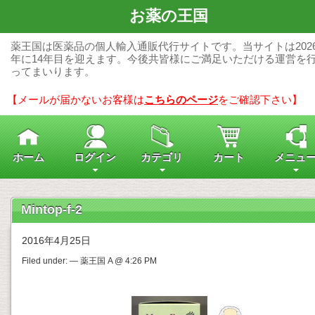
お薬の王国
薬王国は医薬品の個人輸入通販代行サイトです。当サイトは202
年に14年目を迎えます。今後共皆様にご満足いただける運営を
ってまいります。
【メールが届かないお客様は
こちらのページ
をご確認下さい】
ホーム
ログイン
カテゴリ
カート
メニュ
Mintop-f-2
2016年4月25日
Filed under: — 薬王国 A @ 4:26 PM