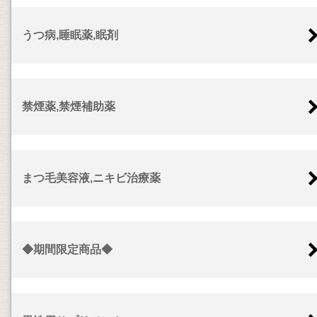
うつ病,睡眠薬,眠剤
禁煙薬,禁煙補助薬
まつ毛美容液,ニキビ治療薬
◆期間限定商品◆