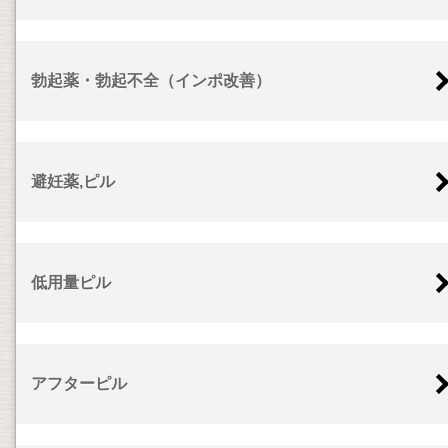
勃起薬・勃起不全（インポ改善）
避妊薬,ピル
低用量ピル
アフターピル