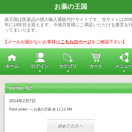
お薬の王国
薬王国は医薬品の個人輸入通販代行サイトです。当サイトは202
年に14年目を迎えます。今後共皆様にご満足いただける運営を
ってまいります。
【メールが届かないお客様は
こちらのページ
をご確認下さい】
ホーム
ログイン
カテゴリ
カート
メニュ
menu_02
2014年2月7日
Filed under: — お薬の王国 @ 11:12 AM