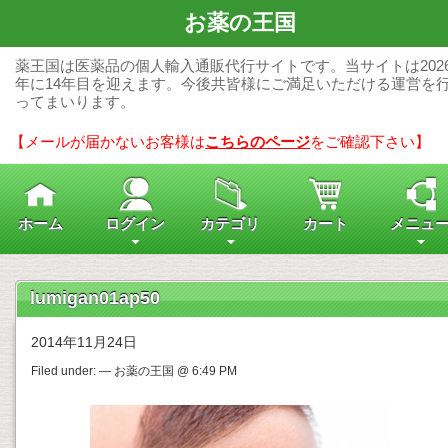
お薬の王国
薬王国は医薬品の個人輸入通販代行サイトです。当サイトは202
年に14年目を迎えます。今後共皆様にご満足いただける運営を
ってまいります。
【メールが届かないお客様は
こちらのページ
をご確認下さい】
ホーム
ログイン
カテゴリ
カート
メニュ
lumigan01ap50
2014年11月24日
Filed under: — お薬の王国 @ 6:49 PM