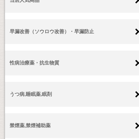
当店人気商品
早漏改善（ソウロウ改善）・早漏防止
性病治療薬・抗生物質
うつ病,睡眠薬,眠剤
禁煙薬,禁煙補助薬