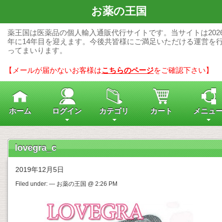
お薬の王国
薬王国は医薬品の個人輸入通販代行サイトです。当サイトは202
年に14年目を迎えます。今後共皆様にご満足いただける運営を
ってまいります。
【メールが届かないお客様は
こちらのページ
をご確認下さい】
ホーム
ログイン
カテゴリ
カート
メニュ
lovegra_c
2019年12月5日
Filed under: — お薬の王国 @ 2:26 PM