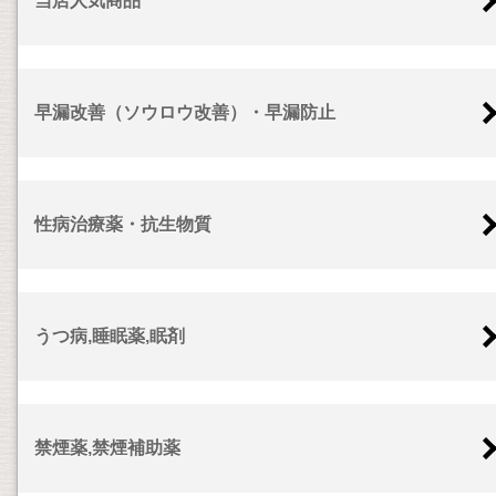
当店人気商品
早漏改善（ソウロウ改善）・早漏防止
性病治療薬・抗生物質
うつ病,睡眠薬,眠剤
禁煙薬,禁煙補助薬