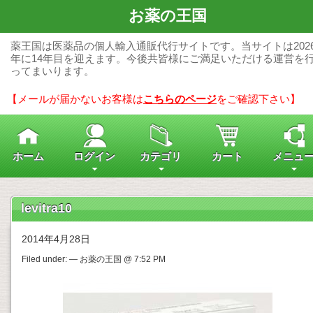
お薬の王国
薬王国は医薬品の個人輸入通販代行サイトです。当サイトは202
年に14年目を迎えます。今後共皆様にご満足いただける運営を
ってまいります。
【メールが届かないお客様は
こちらのページ
をご確認下さい】
ホーム
ログイン
カテゴリ
カート
メニュ
levitra10
2014年4月28日
Filed under: — お薬の王国 @ 7:52 PM