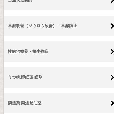
当店人気商品
早漏改善（ソウロウ改善）・早漏防止
性病治療薬・抗生物質
うつ病,睡眠薬,眠剤
禁煙薬,禁煙補助薬