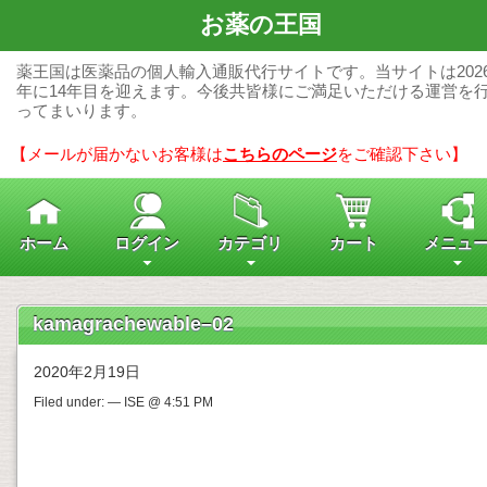
お薬の王国
薬王国は医薬品の個人輸入通販代行サイトです。当サイトは202
年に14年目を迎えます。今後共皆様にご満足いただける運営を
ってまいります。
【メールが届かないお客様は
こちらのページ
をご確認下さい】
ホーム
ログイン
カテゴリ
カート
メニュ
kamagrachewable–02
2020年2月19日
Filed under: — ISE @ 4:51 PM