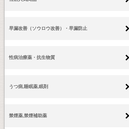
早漏改善（ソウロウ改善）・早漏防止
性病治療薬・抗生物質
うつ病,睡眠薬,眠剤
禁煙薬,禁煙補助薬