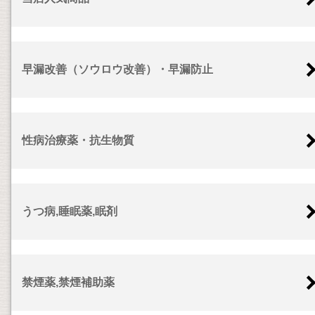
早漏改善（ソウロウ改善）・早漏防止
性病治療薬・抗生物質
うつ病,睡眠薬,眠剤
禁煙薬,禁煙補助薬