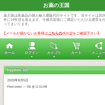
お薬の王国
薬王国は医薬品の個人輸入通販代行サイトです。当サイトは202
年に14年目を迎えます。今後共皆様にご満足いただける運営を
ってまいります。
【メールが届かないお客様は
こちらのページ
をご確認下さい】
ホーム
ログイン
カテゴリ
カート
メニュ
hyplon–01
2020年8月5日
Filed under: — ISE @ 11:53 AM