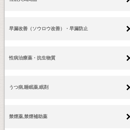
早漏改善（ソウロウ改善）・早漏防止
性病治療薬・抗生物質
うつ病,睡眠薬,眠剤
禁煙薬,禁煙補助薬