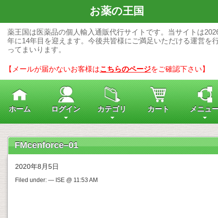
お薬の王国
薬王国は医薬品の個人輸入通販代行サイトです。当サイトは202
年に14年目を迎えます。今後共皆様にご満足いただける運営を
ってまいります。
【メールが届かないお客様は
こちらのページ
をご確認下さい】
ホーム
ログイン
カテゴリ
カート
メニュ
FMcenforce–01
2020年8月5日
Filed under: — ISE @ 11:53 AM