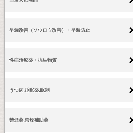
当店人気商品
早漏改善（ソウロウ改善）・早漏防止
性病治療薬・抗生物質
うつ病,睡眠薬,眠剤
禁煙薬,禁煙補助薬