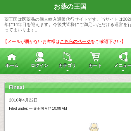
お薬の王国
薬王国は医薬品の個人輸入通販代行サイトです。当サイトは202
年に14年目を迎えます。今後共皆様にご満足いただける運営を
ってまいります。
【メールが届かないお客様は
こちらのページ
をご確認下さい】
ホーム
ログイン
カテゴリ
カート
メニュ
Finast
2016年4月22日
Filed under: — 薬王国 A @ 10:08 AM