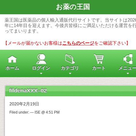
お薬の王国
薬王国は医薬品の個人輸入通販代行サイトです。当サイトは202
年に14年目を迎えます。今後共皆様にご満足いただける運営を
ってまいります。
【メールが届かないお客様は
こちらのページ
をご確認下さい】
ホーム
ログイン
カテゴリ
カート
メニュ
fildenaXXX–02
2020年2月19日
Filed under: — ISE @ 4:51 PM