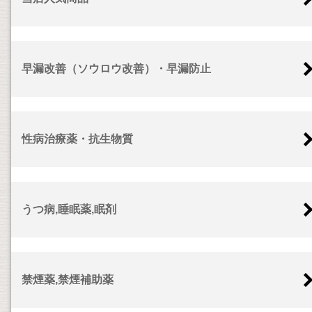
早漏改善（ソウロウ改善）・早漏防止
性病治療薬・抗生物質
うつ病,睡眠薬,眠剤
禁煙薬,禁煙補助薬