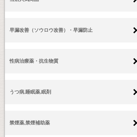
早漏改善（ソウロウ改善）・早漏防止
性病治療薬・抗生物質
うつ病,睡眠薬,眠剤
禁煙薬,禁煙補助薬