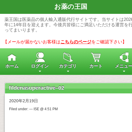
お薬の王国
薬王国は医薬品の個人輸入通販代行サイトです。当サイトは202
年に14年目を迎えます。今後共皆様にご満足いただける運営を
ってまいります。
【メールが届かないお客様は
こちらのページ
をご確認下さい】
ホーム
ログイン
カテゴリ
カート
メニュ
fildenasuperactive–02
2020年2月19日
Filed under: — ISE @ 4:51 PM