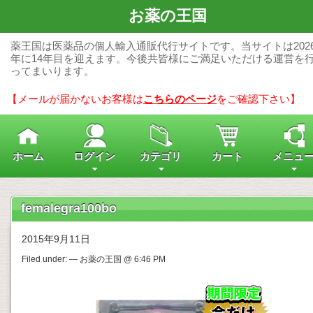
お薬の王国
薬王国は医薬品の個人輸入通販代行サイトです。当サイトは202
年に14年目を迎えます。今後共皆様にご満足いただける運営を
ってまいります。
【メールが届かないお客様は
こちらのページ
をご確認下さい】
ホーム
ログイン
カテゴリ
カート
メニュ
femalegra100bo
2015年9月11日
Filed under: — お薬の王国 @ 6:46 PM