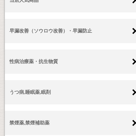
当店人気商品
早漏改善（ソウロウ改善）・早漏防止
性病治療薬・抗生物質
うつ病,睡眠薬,眠剤
禁煙薬,禁煙補助薬