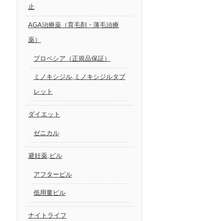
止
AGA治療薬（育毛剤・薄毛治療
薬）
プロペシア（正規品保証）
ミノキシジル,ミノキシジルタブ
レット
ダイエット
ゼニカル
避妊薬,ピル
アフターピル
低用量ピル
ナイトライフ