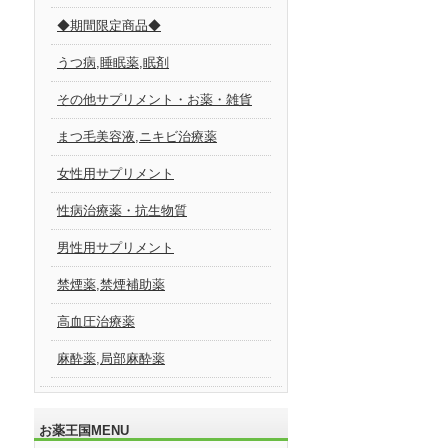
◆期間限定商品◆
うつ病,睡眠薬,眠剤
その他サプリメント・お薬・雑貨
まつ毛美容液,ニキビ治療薬
女性用サプリメント
性病治療薬・抗生物質
男性用サプリメント
禁煙薬,禁煙補助薬
高血圧治療薬
麻酔薬,局部麻酔薬
お薬王国MENU