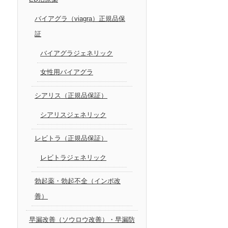
バイアグラ（viagra）正規品保
証
バイアグラジェネリック
女性用バイアグラ
シアリス（正規品保証）
シアリスジェネリック
レビトラ（正規品保証）
レビトラジェネリック
勃起薬・勃起不全（インポ改
善）
早漏改善（ソウロウ改善）・早漏防