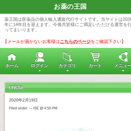
お薬の王国
薬王国は医薬品の個人輸入通販代行サイトです。当サイトは202
年に14年目を迎えます。今後共皆様にご満足いただける運営を
ってまいります。
【メールが届かないお客様は
こちらのページ
をご確認下さい】
ホーム
ログイン
カテゴリ
カート
メニュ
ericta
2020年2月19日
Filed under: — ISE @ 4:50 PM