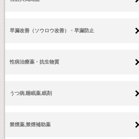
早漏改善（ソウロウ改善）・早漏防止
性病治療薬・抗生物質
うつ病,睡眠薬,眠剤
禁煙薬,禁煙補助薬