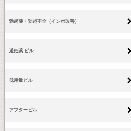
勃起薬・勃起不全（インポ改善）
避妊薬,ピル
低用量ピル
アフターピル