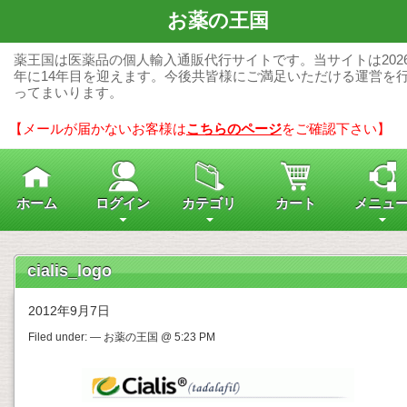
お薬の王国
薬王国は医薬品の個人輸入通販代行サイトです。当サイトは202
年に14年目を迎えます。今後共皆様にご満足いただける運営を
ってまいります。
【メールが届かないお客様は
こちらのページ
をご確認下さい】
ホーム
ログイン
カテゴリ
カート
メニュ
cialis_logo
2012年9月7日
Filed under: — お薬の王国 @ 5:23 PM