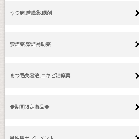
うつ病,睡眠薬,眠剤
禁煙薬,禁煙補助薬
まつ毛美容液,ニキビ治療薬
◆期間限定商品◆
男性用サプリメント