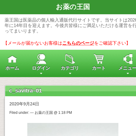
お薬の王国
薬王国は医薬品の個人輸入通販代行サイトです。当サイトは202
年に14年目を迎えます。今後共皆様にご満足いただける運営を
ってまいります。
【メールが届かないお客様は
こちらのページ
をご確認下さい】
ホーム
ログイン
カテゴリ
カート
メニュ
c_savitra–01
2020年9月24日
Filed under: — お薬の王国 @ 1:18 PM