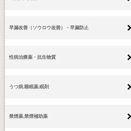
早漏改善（ソウロウ改善）・早漏防止
性病治療薬・抗生物質
うつ病,睡眠薬,眠剤
禁煙薬,禁煙補助薬