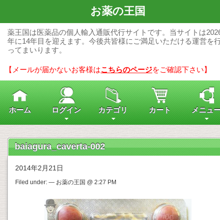
お薬の王国
薬王国は医薬品の個人輸入通販代行サイトです。当サイトは202
年に14年目を迎えます。今後共皆様にご満足いただける運営を
ってまいります。
【メールが届かないお客様は
こちらのページ
をご確認下さい】
ホーム
ログイン
カテゴリ
カート
メニュ
baiagura_caverta-002
2014年2月21日
Filed under: — お薬の王国 @ 2:27 PM