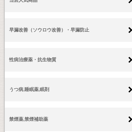
当店人気商品
早漏改善（ソウロウ改善）・早漏防止
性病治療薬・抗生物質
うつ病,睡眠薬,眠剤
禁煙薬,禁煙補助薬