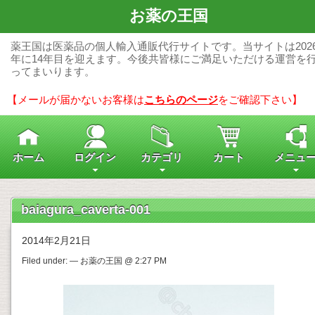
お薬の王国
薬王国は医薬品の個人輸入通販代行サイトです。当サイトは202
年に14年目を迎えます。今後共皆様にご満足いただける運営を
ってまいります。
【メールが届かないお客様は
こちらのページ
をご確認下さい】
ホーム
ログイン
カテゴリ
カート
メニュ
baiagura_caverta-001
2014年2月21日
Filed under: — お薬の王国 @ 2:27 PM