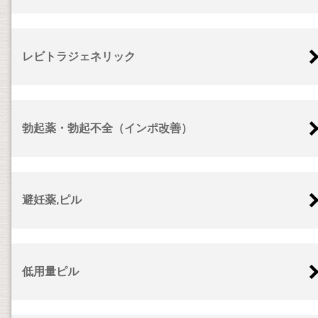
レビトラジェネリック
勃起薬・勃起不全（インポ改善）
避妊薬,ピル
低用量ピル