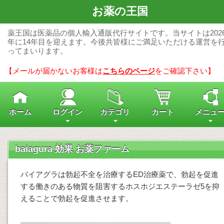
お薬の王国
薬王国は医薬品の個人輸入通販代行サイトです。当サイトは202
年に14年目を迎えます。今後共皆様にご満足いただける運営を
ってまいります。
【メールが届かないお客様は
こちらのページ
をご確認下さい】
ホーム
ログイン
カテゴリ
カート
メニュ
baiagura 効果 お薬ファーム
バイアグラは勃起不全を治療するED治療薬で、勃起を促進
する働きのある物質を阻害するホスホジエステーラゼ5を抑
えることで勃起を促進させます。