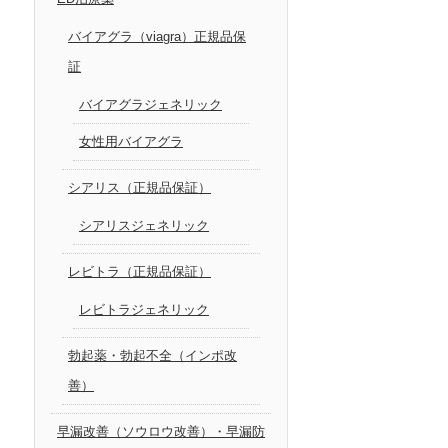
バイアグラ（viagra）正規品保
証
バイアグラジェネリック
女性用バイアグラ
シアリス（正規品保証）
シアリスジェネリック
レビトラ（正規品保証）
レビトラジェネリック
勃起薬・勃起不全（インポ改
善）
早漏改善（ソウロウ改善）・早漏防