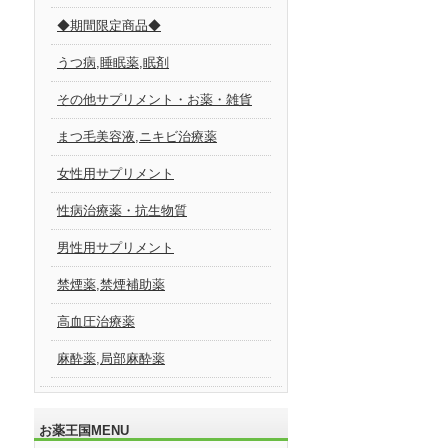
◆期間限定商品◆
うつ病,睡眠薬,眠剤
その他サプリメント・お薬・雑貨
まつ毛美容液,ニキビ治療薬
女性用サプリメント
性病治療薬・抗生物質
男性用サプリメント
禁煙薬,禁煙補助薬
高血圧治療薬
麻酔薬,局部麻酔薬
お薬王国MENU