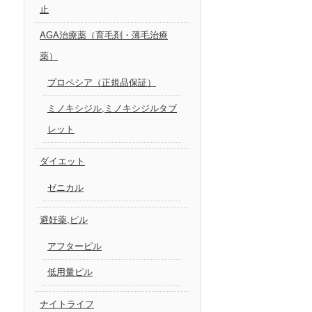
止
AGA治療薬（育毛剤・薄毛治療
薬）
プロペシア（正規品保証）
ミノキシジル,ミノキシジルタブ
レット
ダイエット
ゼニカル
避妊薬,ピル
アフターピル
低用量ピル
ナイトライフ