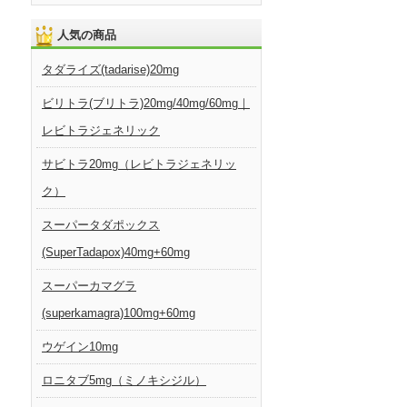
人気の商品
タダライズ(tadarise)20mg
ビリトラ(ブリトラ)20mg/40mg/60mg｜
レビトラジェネリック
サビトラ20mg（レビトラジェネリッ
ク）
スーパータダポックス
(SuperTadapox)40mg+60mg
スーパーカマグラ
(superkamagra)100mg+60mg
ウゲイン10mg
ロニタブ5mg（ミノキシジル）